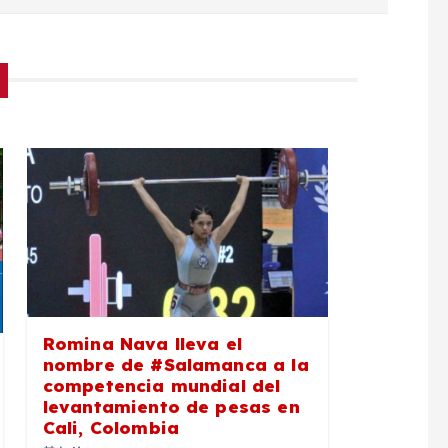
Romina Nava lleva el
nombre de #Salamanca a la
competencia mundial del
levantamiento de pesas en
Cali, Colombia