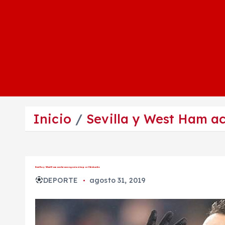
Inicio
Sevilla y West Ham a
Sevilla y West Ham aceleran negociación por Chicharito
DEPORTE
agosto 31, 2019