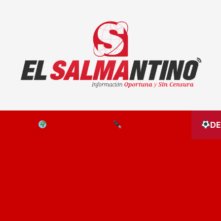
El Salmantino - medios/noticias/editorial
NAL
EL MUNDO
EDITORIALES
D