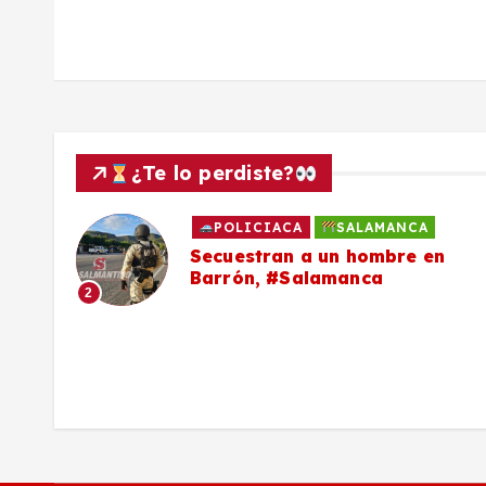
a
s
¿Te lo perdiste?
POLICIACA
SALAMANCA
to
Secuestran a un hombre en
Barrón, #Salamanca
2
ron