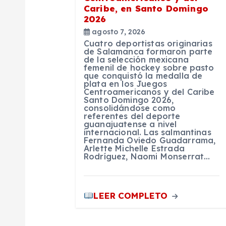
d
Caribe, en Santo Domingo
2026
e
agosto 7, 2026
Cuatro deportistas originarias
de Salamanca formaron parte
de la selección mexicana
e
femenil de hockey sobre pasto
que conquistó la medalla de
plata en los Juegos
n
Centroamericanos y del Caribe
Santo Domingo 2026,
consolidándose como
referentes del deporte
t
guanajuatense a nivel
internacional. Las salmantinas
Fernanda Oviedo Guadarrama,
r
Arlette Michelle Estrada
Rodríguez, Naomi Monserrat…
a
LEER COMPLETO
d