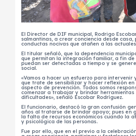
El Director de DIF municipal, Rodrigo Escobar
salmantinas, a crear conciencia desde casa, 
conductas nocivas que atañen a las actuales
El titular señaló, que la dependencia municip
que permitan la integración familiar, a fin de
puedan ser detectadas a tiempo y se genere 
social.
«Vamos a hacer un esfuerzo para intervenir y
que trate de sensibilizar y hacer reflexión 
aspecto de prevención. Todos somos responsa
comenzar a trabajar y brindar herramientas 
dificultades», señaló Escobar Rodríguez.
El funcionario, destacó la gran confusión g
años al tratarse de brindar apoyo; pues en g
la falta de recursos económicos cuando la a
y psicológica de las personas.
Fue por ello, que en el previo a la celebració
a crear conciencia, participar y fortalecer lo