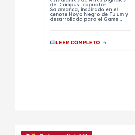
t
del Campus Irapuato–
Salamanca, inspirado en el
cenote Hoyo Negro de Tulum y
desarrollado para el Game…
r
a
LEER COMPLETO
d
a
s