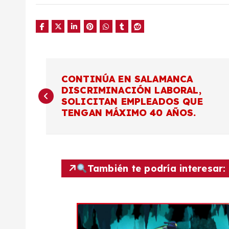
N
CONTINÚA EN SALAMANCA
DISCRIMINACIÓN LABORAL,
a
SOLICITAN EMPLEADOS QUE
TENGAN MÁXIMO 40 AÑOS.
v
e
También te podría interesar:
g
a