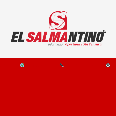
El Salmantino - medios/noticias/editorial
NAL
EL MUNDO
EDITORIALES
D