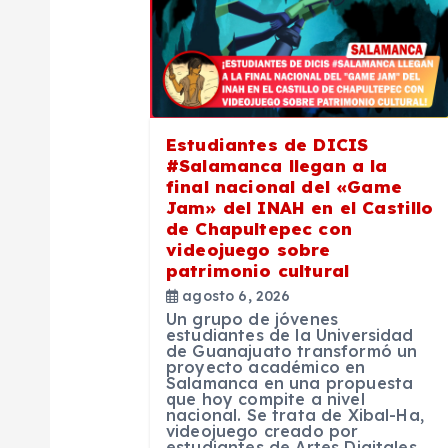
c
i
ó
Estudiantes de DICIS
#Salamanca llegan a la
n
final nacional del «Game
Jam» del INAH en el Castillo
de Chapultepec con
d
videojuego sobre
patrimonio cultural
e
agosto 6, 2026
Un grupo de jóvenes
estudiantes de la Universidad
e
de Guanajuato transformó un
proyecto académico en
Salamanca en una propuesta
que hoy compite a nivel
n
nacional. Se trata de Xibal-Ha,
videojuego creado por
estudiantes de Artes Digitales