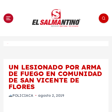
S
a
l
t
a
r
a
l
c
o
El Salmantino - medios/noticias/editorial
n
t
e
Inicio
n
i
d
o
UN LESIONADO POR ARMA
DE FUEGO EN COMUNIDAD
DE SAN VICENTE DE
FLORES
POLICIACA
agosto 2, 2019