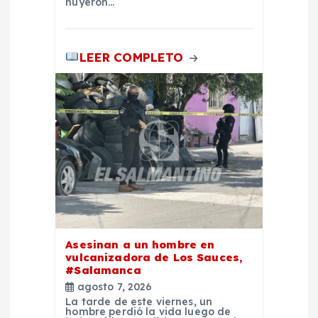
d
huyeron…
a
LEER COMPLETO
s
Asesinan a un hombre en
vulcanizadora de Los Sauces,
#Salamanca
agosto 7, 2026
La tarde de este viernes, un
hombre perdió la vida luego de