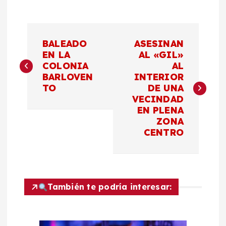
N
BALEADO
ASESINAN
a
EN LA
AL «GIL»
COLONIA
AL
BARLOVEN
INTERIOR
v
TO
DE UNA
VECINDAD
e
EN PLENA
ZONA
g
CENTRO
a
c
También te podría interesar:
i