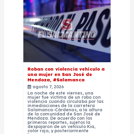
ó
n
d
e
e
Roban con violencia vehículo a
n
una mujer en San José de
Mendoza, #Salamanca
agosto 7, 2026
t
La noche de este viernes, una
mujer fue víctima de un robo con
violencia cuando circulaba por las
r
inmediaciones de la carretera
Salamanca-Cárdenas, a la altura
de la comunidad de San José de
a
Mendoza. De acuerdo con los
primeros reportes, sujetos la
despojaron de un vehículo Kia,
color rojo, y posteriormente