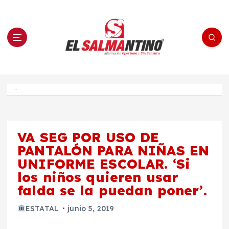
S
a
l
t
a
r
a
l
c
o
El Salmantino - medios/noticias/editorial
n
t
e
Inicio
n
i
d
o
VA SEG POR USO DE
PANTALÓN PARA NIÑAS EN
UNIFORME ESCOLAR. ‘Si
los niños quieren usar
falda se la puedan poner’.
ESTATAL
junio 5, 2019