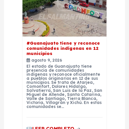
n
t
r
#Guanajuato tiene y reconoce
comunidades indígenas en 12
a
municipios
agosto 9, 2026
d
El estado de Guanajuato tiene
presencia de comunidades
indígenas y reconoce oficialmente
a
a pueblos originarios en 12 de sus
municipios. Se trata de Atarjea,
Comonfort, Dolores Hidalgo,
Salvatierra, San Luis de la Paz, San
s
Miguel de Allende, Santa Catarina,
Valle de Santiago, Tierra Blanca,
Victoria, Villagrán y Xichú. En estas
comunidades se…
LEER COMPLETO