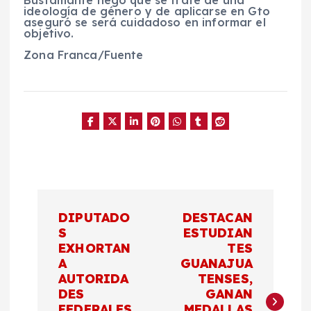
Bustamante negó que se trate de una
ideología de género y de aplicarse en Gto
aseguró se será cuidadoso en informar el
objetivo.
Zona Franca/Fuente
N
DIPUTADO
DESTACAN
a
S
ESTUDIAN
EXHORTAN
TES
A
GUANAJUA
v
AUTORIDA
TENSES,
DES
GANAN
e
FEDERALES
MEDALLAS