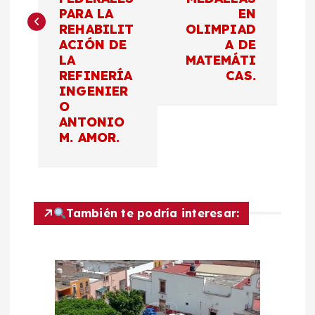
PARA LA
EN
g
REHABILIT
OLIMPIAD
ACIÓN DE
A DE
a
LA
MATEMÁTI
REFINERÍA
CAS.
c
INGENIER
O
ANTONIO
i
M. AMOR.
ó
n
También te podría interesar:
d
e
e