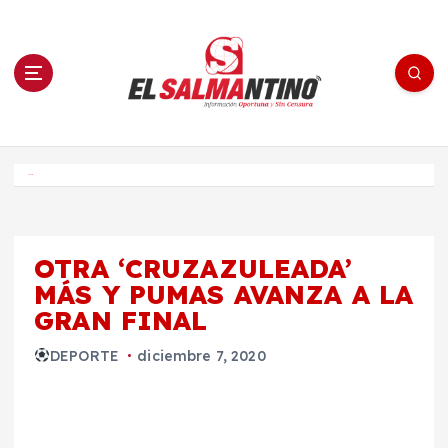
S
a
l
t
a
r
a
l
c
o
El Salmantino - medios/noticias/editorial
n
t
e
Inicio
n
i
d
o
OTRA ‘CRUZAZULEADA’
MÁS Y PUMAS AVANZA A LA
GRAN FINAL
DEPORTE
diciembre 7, 2020