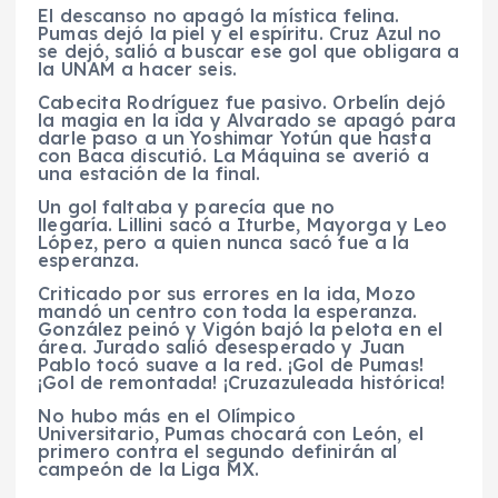
El descanso no apagó la mística felina.
Pumas dejó la piel y el espíritu. Cruz Azul no
se dejó, salió a buscar ese gol que obligara a
la UNAM a hacer seis.
Cabecita Rodríguez fue pasivo. Orbelín dejó
la magia en la ida y Alvarado se apagó para
darle paso a un Yoshimar Yotún que hasta
con Baca discutió. La Máquina se averió a
una estación de la final.
Un gol faltaba y parecía que no
llegaría. Lillini sacó a Iturbe, Mayorga y Leo
López, pero a quien nunca sacó fue a la
esperanza.
Criticado por sus errores en la ida, Mozo
mandó un centro con toda la esperanza.
González peinó y Vigón bajó la pelota en el
área. Jurado salió desesperado y Juan
Pablo tocó suave a la red. ¡Gol de Pumas!
¡Gol de remontada! ¡Cruzazuleada histórica!
No hubo más en el Olímpico
Universitario, Pumas chocará con León, el
primero contra el segundo definirán al
campeón de la Liga MX.