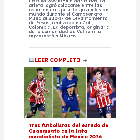
r
Castillo volvieron a dar frutos. La
atleta logró colocarse entre las
ocho mejores pesistas juveniles del
mundo durante el Campeonato
a
Mundial Sub-17 de Levantamiento
de Pesas, realizado en Cali,
Colombia. La deportista, originaria
d
de la comunidad de Valtierrilla,
representó a México…
a
LEER COMPLETO
s
Tres futbolistas del estado de
Guanajuato en la lista
mundialista de México 2026