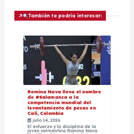
c
También te podría interesar:
i
ó
n
d
e
e
Romina Nava lleva el nombre
de #Salamanca a la
competencia mundial del
n
levantamiento de pesas en
Cali, Colombia
t
julio 14, 2026
El esfuerzo y la disciplina de la
joven salmantina Romina Nava