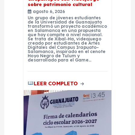
sobre patrimonio cultural
a
agosto 6, 2026
Un grupo de jóvenes estudiantes
de la Universidad de Guanajuato
d
transformó un proyecto académico
en Salamanca en una propuesta
que hoy compite a nivel nacional.
a
Se trata de Xibal-Ha, videojuego
creado por estudiantes de Artes
Digitales del Campus Irapuato–
Salamanca, inspirado en el cenote
s
Hoyo Negro de Tulum y
desarrollado para el Game…
LEER COMPLETO