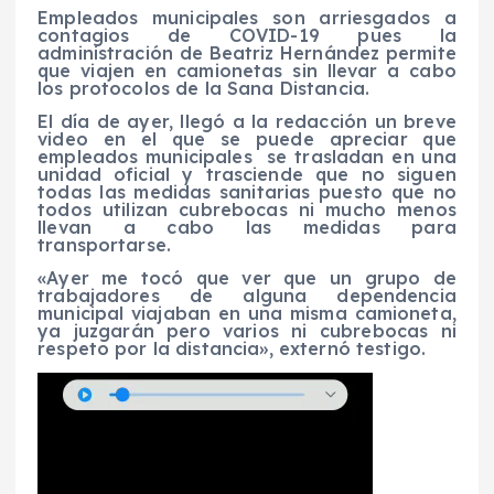
Empleados municipales son arriesgados a
contagios de COVID-19 pues la
administración de Beatriz Hernández permite
que viajen en camionetas sin llevar a cabo
los protocolos de la Sana Distancia.
El día de ayer, llegó a la redacción un breve
video en el que se puede apreciar que
empleados municipales se trasladan en una
unidad oficial y trasciende que no siguen
todas las medidas sanitarias puesto que no
todos utilizan cubrebocas ni mucho menos
llevan a cabo las medidas para
transportarse.
«Ayer me tocó que ver que un grupo de
trabajadores de alguna dependencia
municipal viajaban en una misma camioneta,
ya juzgarán pero varios ni cubrebocas ni
respeto por la distancia», externó testigo.
R
e
p
r
o
d
u