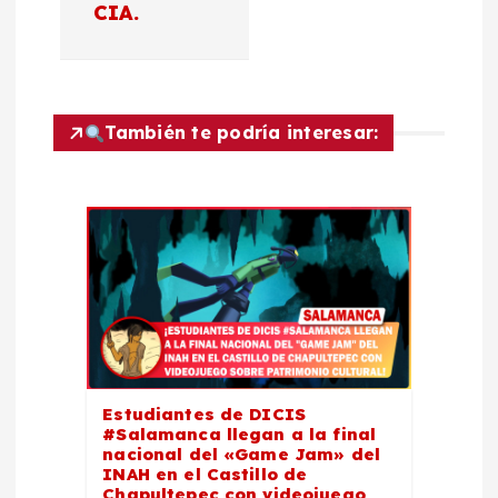
c
CIA.
i
ó
También te podría interesar:
n
d
e
e
n
Estudiantes de DICIS
t
#Salamanca llegan a la final
nacional del «Game Jam» del
INAH en el Castillo de
r
Chapultepec con videojuego