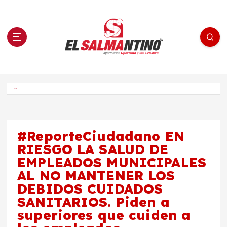
S
a
l
t
a
r
a
l
c
o
El Salmantino - medios/noticias/editorial
n
t
e
Inicio
n
i
d
o
#ReporteCiudadano EN
RIESGO LA SALUD DE
EMPLEADOS MUNICIPALES
AL NO MANTENER LOS
DEBIDOS CUIDADOS
SANITARIOS. Piden a
superiores que cuiden a