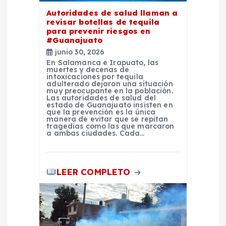
e
Autoridades de salud llaman a
revisar botellas de tequila
para prevenir riesgos en
n
#Guanajuato
junio 30, 2026
t
En Salamanca e Irapuato, las
muertes y decenas de
intoxicaciones por tequila
adulterado dejaron una situación
r
muy preocupante en la población.
Las autoridades de salud del
estado de Guanajuato insisten en
a
que la prevención es la única
manera de evitar que se repitan
tragedias como las que marcaron
a ambas ciudades. Cada…
d
a
LEER COMPLETO
s