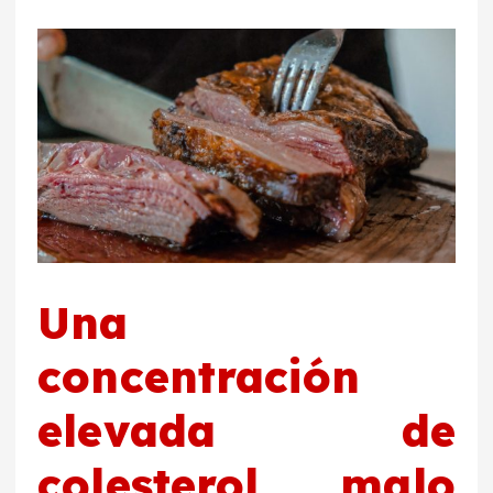
Una
concentración
elevada de
colesterol malo