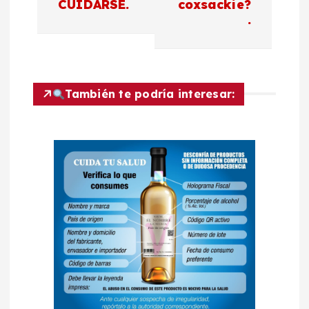
CUIDARSE.
coxsackie?
.
e
g
a
También te podría interesar:
c
i
ó
n
d
e