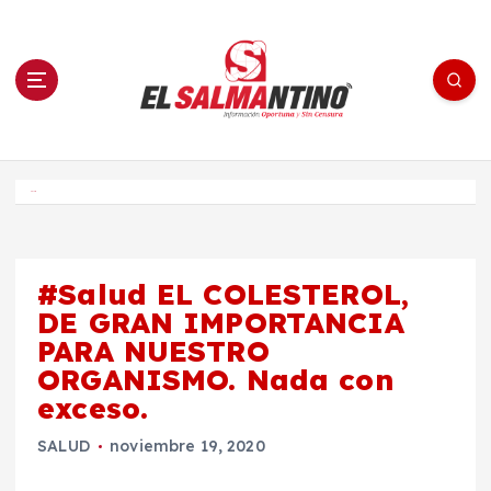
S
a
l
t
a
r
a
l
c
o
El Salmantino - medios/noticias/editorial
n
t
e
Inicio
n
i
d
o
#Salud EL COLESTEROL,
DE GRAN IMPORTANCIA
PARA NUESTRO
ORGANISMO. Nada con
exceso.
SALUD
noviembre 19, 2020