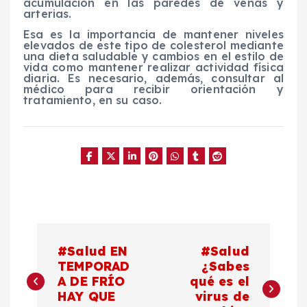
acumulación en las paredes de venas y
arterias.
Esa es la importancia de mantener niveles
elevados de este tipo de colesterol mediante
una dieta saludable y cambios en el estilo de
vida como mantener realizar actividad física
diaria. Es necesario, además, consultar al
médico para recibir orientación y
tratamiento, en su caso.
N
#Salud EN
#Salud
a
TEMPORAD
¿Sabes
A DE FRÍO
qué es el
HAY QUE
virus de
v