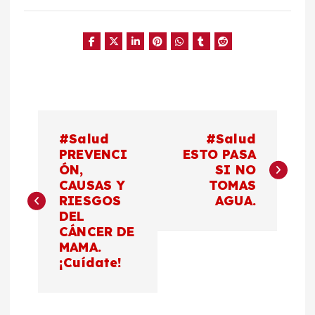
N
#Salud
#Salud
a
PREVENCI
ESTO PASA
ÓN,
SI NO
CAUSAS Y
TOMAS
v
RIESGOS
AGUA.
DEL
e
CÁNCER DE
MAMA.
g
¡Cuídate!
a