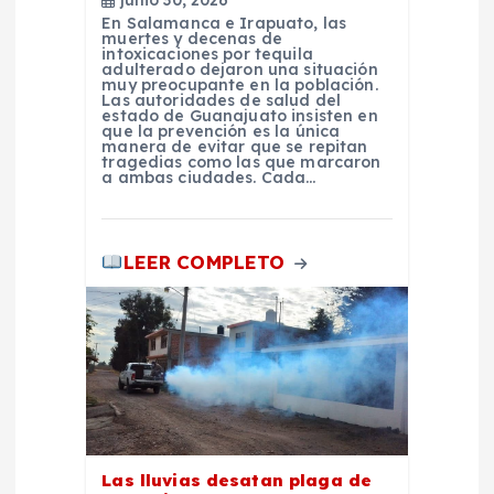
r
En Salamanca e Irapuato, las
muertes y decenas de
intoxicaciones por tequila
a
adulterado dejaron una situación
muy preocupante en la población.
Las autoridades de salud del
d
estado de Guanajuato insisten en
que la prevención es la única
manera de evitar que se repitan
tragedias como las que marcaron
a
a ambas ciudades. Cada…
s
LEER COMPLETO
Las lluvias desatan plaga de