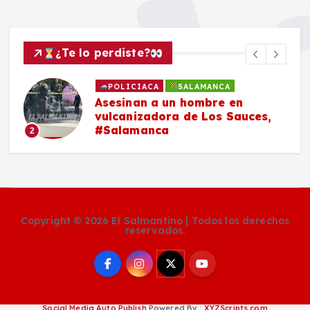
¿Te lo perdiste?
POLICIACA
SALAMANCA
Asesinan a un hombre en
vulcanizadora de Los Sauces,
#Salamanca
2
Copyright © 2026 El Salmantino | Todos los derechos
reservados.
Social Media Auto Publish
Powered By :
XYZScripts.com