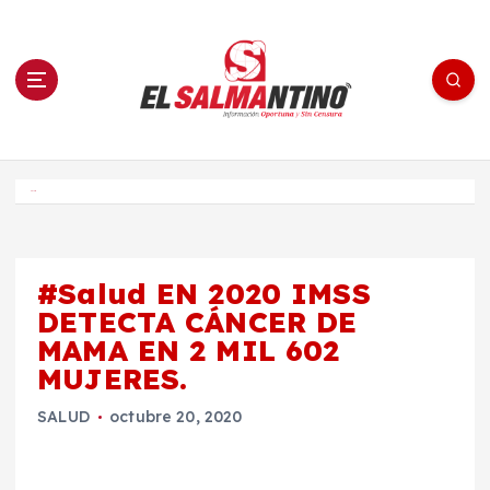
S
a
l
t
a
r
a
l
c
o
El Salmantino - medios/noticias/editorial
n
t
e
Inicio
n
i
d
o
#Salud EN 2020 IMSS
DETECTA CÁNCER DE
MAMA EN 2 MIL 602
MUJERES.
SALUD
octubre 20, 2020