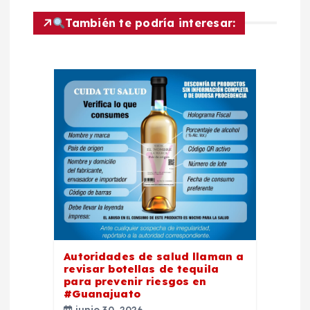
c
También te podría interesar:
i
ó
n
d
e
e
n
Autoridades de salud llaman a
revisar botellas de tequila
t
para prevenir riesgos en
#Guanajuato
junio 30, 2026