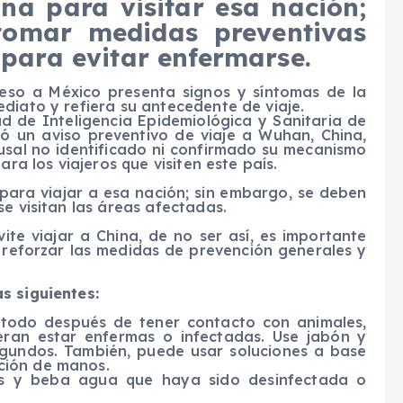
una para visitar esa nación;
tomar medidas preventivas
 para evitar enfermarse.
eso a México presenta signos y síntomas de la
diato y refiera su antecedente de viaje.
ad de Inteligencia Epidemiológica y Sanitaria de
ió un aviso preventivo de viaje a Wuhan, China,
sal no identificado ni confirmado su mecanismo
ara los viajeros que visiten este país.
 para viajar a esa nación; sin embargo, se deben
e visitan las áreas afectadas.
ite viajar a China, de no ser así, es importante
reforzar las medidas de prevención generales y
s siguientes:
 todo después de tener contacto con animales,
eran estar enfermas o infectadas. Use jabón y
gundos. También, puede usar soluciones a base
cción de manos.
os y beba agua que haya sido desinfectada o