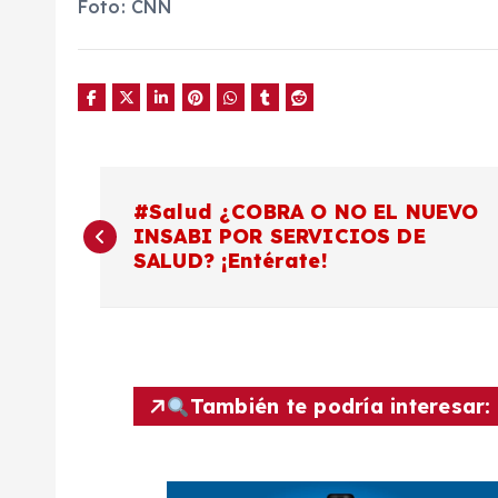
Foto: CNN
N
#Salud ¿COBRA O NO EL NUEVO
INSABI POR SERVICIOS DE
a
SALUD? ¡Entérate!
v
e
También te podría interesar:
g