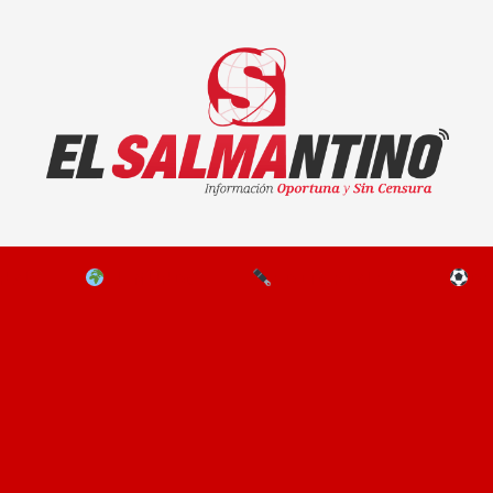
El Salmantino - medios/noticias/editorial
NAL
EL MUNDO
EDITORIALES
D