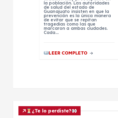
n
la población. Las autoridades
de salud del estado de
Guanajuato insisten en que la
t
prevención es la única manera
de evitar que se repitan
tragedias como las que
r
marcaron a ambas ciudades.
Cada…
a
LEER COMPLETO
d
a
s
¿Te lo perdiste?