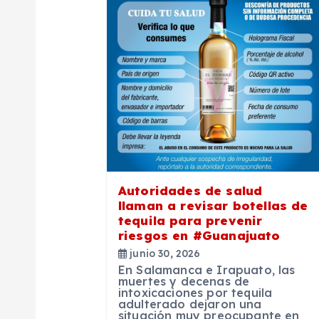
a
c
i
ó
n
Autoridades de salud
d
llaman a revisar botellas de
tequila para prevenir
e
riesgos en #Guanajuato
junio 30, 2026
En Salamanca e Irapuato, las
e
muertes y decenas de
intoxicaciones por tequila
adulterado dejaron una
situación muy preocupante en