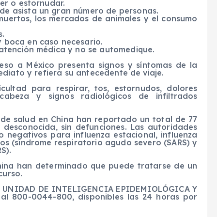
ser o estornudar.
nde asista un gran número de personas.
 muertos, los mercados de animales y el consumo
s.
y boca en caso necesario.
e atención médica y no se automedique.
eso a México presenta signos y síntomas de la
diato y refiera su antecedente de viaje.
cultad para respirar, tos, estornudos, dolores
cabeza y signos radiológicos de infiltrados
 de salud en China han reportado un total de 77
 desconocida, sin defunciones. Las autoridades
o negativos para influenza estacional, influenza
cos (síndrome respiratorio agudo severo (SARS) y
S).
China han determinado que puede tratarse de un
curso.
 la UNIDAD DE INTELIGENCIA EPIDEMIOLÓGICA Y
 al 800-0044-800, disponibles las 24 horas por