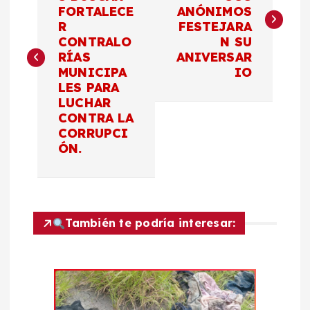
FORTALECE
ANÓNIMOS
v
R
FESTEJARA
CONTRALO
N SU
e
RÍAS
ANIVERSAR
MUNICIPA
IO
g
LES PARA
LUCHAR
a
CONTRA LA
CORRUPCI
c
ÓN.
i
ó
También te podría interesar:
n
d