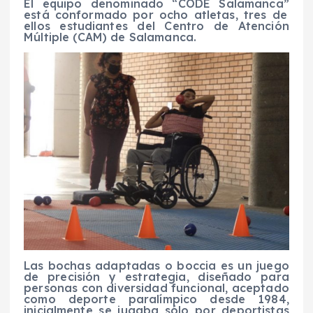
E
l equipo
denominado “
CODE Salamanca
”
está conformado por ocho atletas
, tres de
ellos estudiantes del Centro de Atención
Múltiple
(
CAM
)
de Salamanca
.
Las bochas adaptadas
o
boccia
es un juego
de precisión y estrategia,
diseñado para
personas con diversidad funcional,
aceptado
como deporte paralímpico
desde 1984,
inicialmente se j
u
gaba
só
l
o
por deportistas