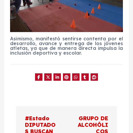
Asimismo,
manifestó sentirse contenta por el
desarrollo, avance y en
trega de los jóvenes
atletas, ya que de manera directa impulsa l
a
inclusión deportiva y escolar.
N
#Estado
GRUPO DE
a
DIPUTADO
ALCOHÓLI
S BUSCAN
COS