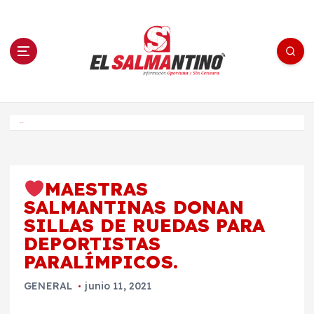
S
a
l
t
a
r
a
l
c
o
El Salmantino - medios/noticias/editorial
n
t
e
Inicio
n
i
d
o
MAESTRAS
SALMANTINAS DONAN
SILLAS DE RUEDAS PARA
DEPORTISTAS
PARALÍMPICOS.
GENERAL
junio 11, 2021