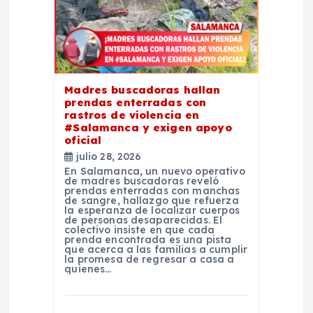
e
e
n
Madres buscadoras hallan
prendas enterradas con
t
rastros de violencia en
#Salamanca y exigen apoyo
oficial
r
julio 28, 2026
En Salamanca, un nuevo operativo
a
de madres buscadoras reveló
prendas enterradas con manchas
de sangre, hallazgo que refuerza
la esperanza de localizar cuerpos
d
de personas desaparecidas. El
colectivo insiste en que cada
prenda encontrada es una pista
a
que acerca a las familias a cumplir
la promesa de regresar a casa a
quienes…
s