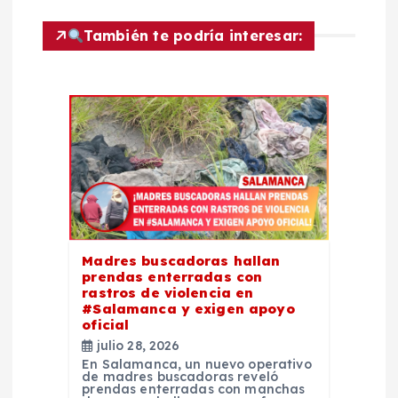
ó
También te podría interesar:
n
d
e
e
n
Madres buscadoras hallan
prendas enterradas con
t
rastros de violencia en
#Salamanca y exigen apoyo
oficial
r
julio 28, 2026
En Salamanca, un nuevo operativo
a
de madres buscadoras reveló
prendas enterradas con manchas