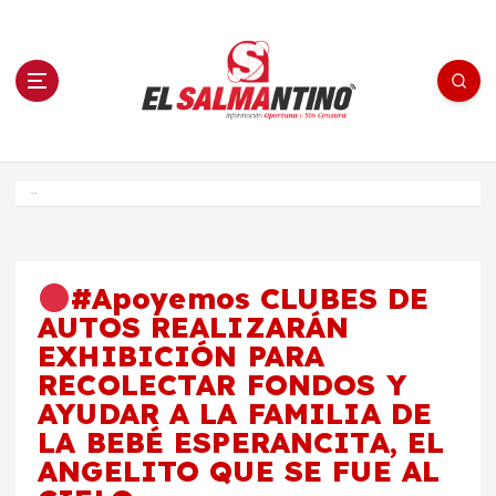
S
a
l
t
a
r
a
l
c
o
El Salmantino - medios/noticias/editorial
n
t
e
Inicio
n
i
d
o
#Apoyemos CLUBES DE
AUTOS REALIZARÁN
EXHIBICIÓN PARA
RECOLECTAR FONDOS Y
AYUDAR A LA FAMILIA DE
LA BEBÉ ESPERANCITA, EL
ANGELITO QUE SE FUE AL