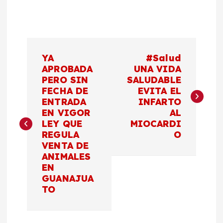
N
YA
#Salud
a
APROBADA
UNA VIDA
PERO SIN
SALUDABLE
FECHA DE
EVITA EL
v
ENTRADA
INFARTO
EN VIGOR
AL
e
LEY QUE
MIOCARDI
REGULA
O
g
VENTA DE
ANIMALES
a
EN
GUANAJUA
c
TO
i