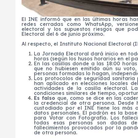
El INE informó que en las últimas horas ha
redes cerradas como
WhatsApp
, versio
electoral y los supuestos riesgos que po
Electoral del 6 de junio próximo.
Al respecto, el Instituto Nacional Electoral (
La Jornada Electoral dará inicio en todo
horas (según los husos horarios en el paí
En las casillas donde a las 18:00 hora
que no hubiesen emitido aún su voto,
personas formadas lo hagan, independi
Los protocolos de seguridad sanitaria
han aplicado en elecciones locales d
actividades de la casilla electoral. 
condiciones similares de tiempo, oportun
Es falso
que, como se dice en las cad
la credencial de otra persona. Desde 
custodiado por el INE tiene los más 
datos personales. El padrón es la base
para Votar con Fotografía. Los falleci
todas esas personas son dadas de b
fallecimientos provocados por la pan
de otra persona.