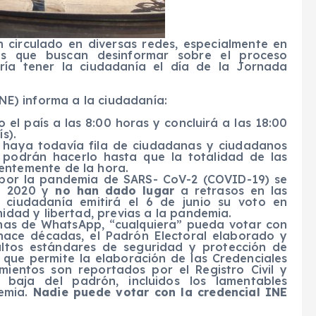
n circulado en diversas redes, especialmente en
nes que buscan desinformar sobre el proceso
dría tener la ciudadanía el día de la Jornada
INE) informa a la ciudadanía:
 el país a las 8:00 horas y concluirá a las 18:00
s).
s haya todavía fila de ciudadanas y ciudadanos
 podrán hacerlo hasta que la totalidad de las
entemente de la hora.
 por la pandemia de SARS- CoV-2 (COVID-19) se
el 2020 y
no han dado lugar
a retrasos en las
La ciudadanía emitirá el 6 de junio su voto en
idad y libertad, previas a la pandemia.
enas de
WhatsApp
, “cualquiera” pueda votar con
hace décadas, el Padrón Electoral elaborado y
altos estándares de seguridad y protección de
 que permite la elaboración de las Credenciales
mientos son reportados por el Registro Civil y
aja del padrón, incluidos los lamentables
demia.
Nadie puede votar con la credencial INE