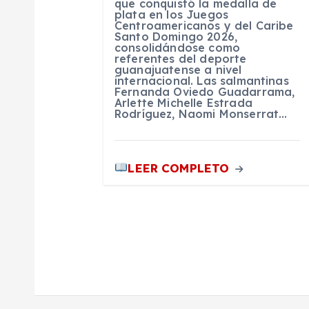
que conquistó la medalla de
plata en los Juegos
n
Centroamericanos y del Caribe
Santo Domingo 2026,
consolidándose como
referentes del deporte
t
guanajuatense a nivel
internacional. Las salmantinas
Fernanda Oviedo Guadarrama,
r
Arlette Michelle Estrada
Rodríguez, Naomi Monserrat…
a
LEER COMPLETO
d
a
s