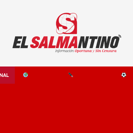
El Salmantino - medios/noticias/editorial
NAL
EL MUNDO
EDITORIALES
D