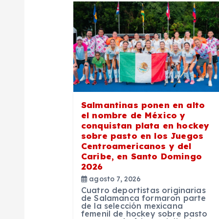
a
c
i
ó
Salmantinas ponen en alto
el nombre de México y
n
conquistan plata en hockey
sobre pasto en los Juegos
Centroamericanos y del
d
Caribe, en Santo Domingo
2026
e
agosto 7, 2026
Cuatro deportistas originarias
de Salamanca formaron parte
de la selección mexicana
e
femenil de hockey sobre pasto