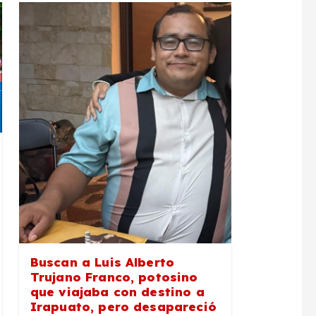
Buscan a Luis Alberto
Trujano Franco, potosino
que viajaba con destino a
Irapuato, pero desapareció