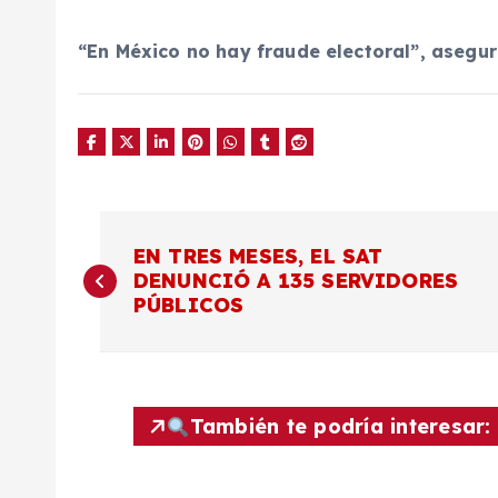
“En México no hay fraude electoral”, asegur
N
EN TRES MESES, EL SAT
DENUNCIÓ A 135 SERVIDORES
a
PÚBLICOS
v
e
También te podría interesar:
g