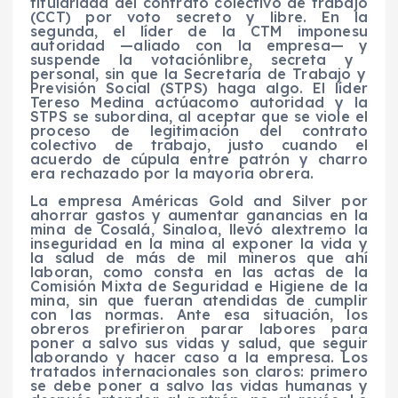
titularidad del contrato colectivo de trabajo
(CCT) por voto secreto y libre
. En la
segunda, el
líder de la CTM
impone
su
autoridad
—
aliad
o
con la empresa
—
y
suspend
e
la votación
libre,
secreta
y
personal
, sin que la
Secretaría de Trabajo y
Previsión Social (STPS)
haga
algo
. El líder
Tereso Medina
actúa
como autoridad y la
STPS
se subordina
,
al
aceptar que se viole
el
proceso de
legitimación del contrato
colectivo de trabajo
,
justo
cuando
el
acuerdo
de cúpula
entre
patrón
y charro
era rechazado por la mayoría obrera
.
La empresa
Am
é
rica
s
Gold and Silver
p
o
r
ahorrar gastos y aumentar ganancias en la
mina de Cosalá, Sinaloa, lle
v
ó
a
l
extremo
la
inseguridad
en
la mina al
expon
er
la vida y
la salud de
más de
mil
mineros que ahí
labora
n
,
c
omo consta en las actas de la
Comisión Mixta de Seguridad e Higiene de la
mina, sin que fueran atendidas
de cumplir
con las
normas
. Ante esa situación, los
obreros prefirieron parar labores para
poner a salvo sus vidas y salud, que seguir
laborando y hacer caso a la empresa.
L
os
tratados internacionales son claros: primero
se debe poner a salvo las vidas humanas y