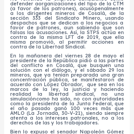
defender
a
organizaciones
del tipo de la CTM
(a favor de los patrones), acus
ó
penalmente
a los dirigentes mineros de Cosalá, de la
sección 333 del Sindicato Minero
, usando
despachos que se dedican a los negocios a
favor
de patrones, aun sabiendo que son
falsas las acusaciones. Así, la STPS actúa en
contra de la misma LFT de 2019, que ella
misma promovió,
al permitir acciones en
contra de la Libertad Sindical.
En la mañanera del
viernes 28 de mayo el
p
residente de la República pidió a las partes
del conflicto
en
Cosalá, que busquen una
solución con el diálogo
,
y el sábado 29 los
mineros
,
que
ya tenían preparada una gran
concentración
pública
, se manifestaron de
acuerdo con López Obrador, que sea en los
marcos de la ley, la justicia y haciendo
realidad la libertad sindical, no una
simulación
como ha sido, no con autoridades
como la presidenta de la Junta Federal, que
el año pasado ganó 100 veces más que
AMLO
(
La Jornada,
30-V-21), siendo siempre
atenta a los intereses patronales, no
a los
derechos
de las y los trabajadores.
Bien
lo
expuso
el senador
Napoleón
Gómez