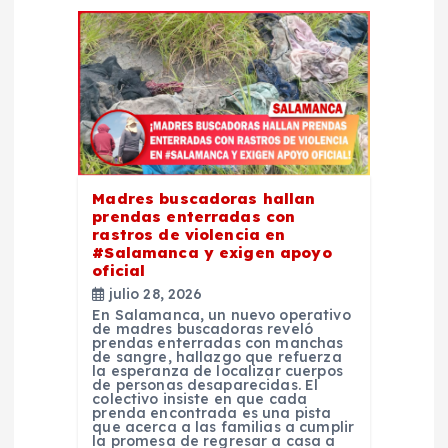
d
e
e
n
t
Madres buscadoras hallan
prendas enterradas con
r
rastros de violencia en
#Salamanca y exigen apoyo
oficial
a
julio 28, 2026
En Salamanca, un nuevo operativo
d
de madres buscadoras reveló
prendas enterradas con manchas
de sangre, hallazgo que refuerza
la esperanza de localizar cuerpos
a
de personas desaparecidas. El
colectivo insiste en que cada
prenda encontrada es una pista
s
que acerca a las familias a cumplir
la promesa de regresar a casa a