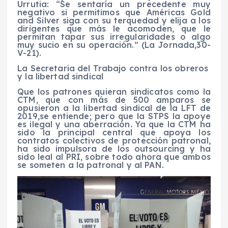
Urrutia: “Se sentaría un precedente muy
negativo si permitimos que
Américas Gold
and Silver
siga con su terquedad y elija a los
dirigentes que más le acomoden, que le
permitan tapar sus irregularidades o algo
muy sucio en su operación.” (
La Jornada,
30-
V-21).
La S
ecretaria del Trabajo contra los obreros
y la libertad sindical
Que los patrones quieran sindicatos
como
la
CTM
,
que con más de 500 amparos se
opusieron a la libertad sindical de la LFT de
2019
,
se entiende
;
pero que la STPS l
a
apoye
es
ilegal y
una aberración. Ya que la CTM ha
sido la principal central que apoya los
contratos colectivos de protección patronal,
ha sido impulsora de los
outsourcing
y
ha
sido leal al PRI
,
sobre todo
ahora que
ambos
se someten
a la patronal
y al PAN.