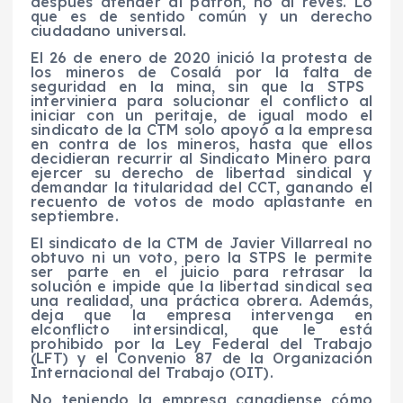
después
atend
er a
l patrón,
no al revés
. Lo
que es de sentido común y un derecho
ciudadano
universal
.
El 26 de enero de 2020 inició la protesta de
los mineros de Cosalá por
la
falta de
seguridad en la mina
, sin que la STPS
interviniera para solucionar el conflicto
al
iniciar
con un peritaje, de igual modo el
sindicato
de la CTM
solo
apoyó a la empresa
en contra de los mineros, hasta que e
llos
decidieran
recurrir al Sindicato Minero para
ejercer su derecho de libertad sindical y
demandar la titularidad del CCT, ganando el
recuento de votos de m
odo
aplastante
en
septiembre
.
El sindicato de la CTM de Javier Villarreal no
obtuvo
ni
un voto, pero la STPS le permite
ser parte en el juicio para
re
trasar la
solución
e
impide que la libertad sindical sea
una realidad
, una práctica
obrera
. Además,
deja
que la empresa intervenga en
el
conflicto intersindical
,
que
le
está
prohibido por la L
ey
F
ederal del
T
rabajo
(LFT)
y
e
l Convenio 87 de la O
rganización
I
nternacional del
T
rabajo (OIT)
.
No teniendo la empresa canadiense cómo