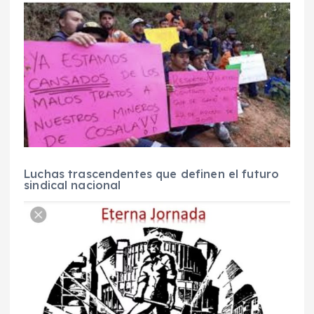
L
uchas
trascendentes
que
define
n
el futuro
sindical nacional