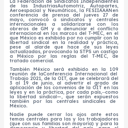
La
Federación de Sindicatos Independientes
de la
s
Industria
s
Automotriz
,
Autopartes
,
Aeroespacial y Neumáticos, la
FESIIAAAN
en
conferencia de prensa
d
el jueves 27 de
mayo, convocó a sindicatos y centrales
internacionales a solidarizarse con los
obreros de GM
y a
denuncia
r
el conflicto
internacional en los marcos del T-MEC, en
el
que México es exhibido por no cumplir con la
libertad sindical
en la realidad y práctica,
pese al
alarde
que hace
de
su
s leyes
actualizadas
, provocando la STPS un castigo
a México por las reglas del T-MEC,
de
tratado comercial.
También
México será exhibido en la
109
reunión de la
Conferencia Internacional
del
Trabajo 2021,
de la OIT
,
que se celebrará del
3 al 19 de junio
,
al
advertir el grado de
aplicación de los convenios de la OIT
en las
leyes y en la práctica,
por cada país,
─
como
la libertad sindical
—
,
que será
n
expuesto
s
también por las centrales sindicales de
México.
Nadie puede cerrar lo
s
ojos ante estos
temas centrales para las y los trabajadores
(que con sus familias son mayoría)
y
para la