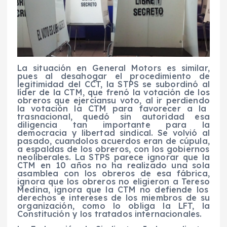
La situación en
General Motors
es similar,
pues
al desahogar el procedimiento de
legitimidad
del CCT, la STPS se
subordinó
al
líder de la CTM, que frenó la
vot
ación
de los
obreros
que
ejerc
ían
su
voto
,
al ir perdiendo
la votación la CTM
par
a
favorecer a la
trasnacional, qued
ó
sin autoridad esa
diligencia tan importante para la
democracia y libertad sindical.
Se volvió al
pasado, cuando
los
acuerdos
eran
de
cúpula
,
a espaldas de los obreros
, con los gobiernos
neoliberales
.
La STPS parece ignorar que la
CTM en 10 años no ha realizado una sola
asamblea con los obreros de esa fábrica,
ignora
que los obreros no eligieron a
T
ereso
Medina, ignora que la CTM no defiende los
derechos e intereses de los miembros de su
organización, como lo obliga la LFT, la
Constitución y los tratados internacionales.