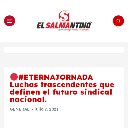
S
a
l
t
a
r
a
l
c
o
El Salmantino - medios/noticias/editorial
n
t
e
Inicio
n
i
d
o
#ETERNAJORNADA
Luchas trascendentes que
definen el futuro sindical
nacional.
GENERAL
julio 7, 2021