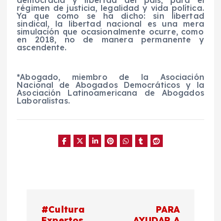
democracia y libertad del país, para el
régimen de justicia, legalidad y vida política.
Ya que como se ha dicho: sin libertad
sindical, la libertad nacional es una
mera
simulación que ocasionalmente ocurre
,
como
en 2018, no de
manera
permanente y
ascendente.
*
Abogado, miembro de la Asociación
Nacional de Abogados Democráticos y la
Asociación Latinoamericana de Abogados
Laboralistas.
N
#Cultura
PARA
Expertos
AYUDAR A