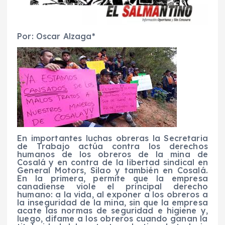
Por: Oscar
Alzaga
*
En
importa
n
tes luchas obreras la S
ecretaria
de Trabajo actúa contra los derechos
humanos
de los
obreros
de
la mina de
Cosalá y en contra de la libertad sindica
l
en
General Motors
,
Silao
y también en Cosalá
.
En la primera, permite
que la empresa
canadiense viole el principal derecho
humano: a la vida, al exponer a los obreros a
la inseguridad de la mina, sin que la empresa
acate las normas
de seguridad e higiene
y
,
luego
,
difame a los obreros cuando ganan la