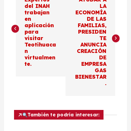
a
del INAH
LA
trabajan
ECONOMÍA
v
en
DE LAS
aplicación
FAMILIAS,
e
para
PRESIDEN
visitar
TE
g
Teotihuaca
ANUNCIA
n
CREACIÓN
a
virtualmen
DE
te.
EMPRESA
c
GAS
BIENESTAR
.
i
ó
n
También te podría interesar: