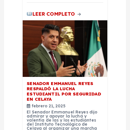
a
s
LEER COMPLETO
SENADOR EMMANUEL REYES
RESPALDÓ LA LUCHA
ESTUDIANTIL POR SEGURIDAD
EN CELAYA
febrero 21, 2025
El Senador Emmanuel Reyes dijo
admirar y apoyar la lucha y
valentía de las y los estudiantes
del Instituto Tecnológico de
Celaya al organizar una marcha