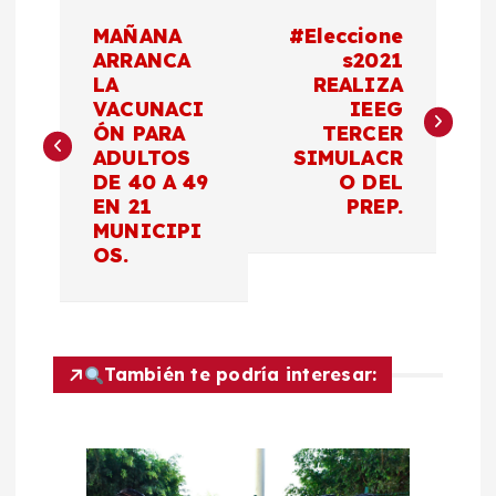
N
MAÑANA
#Eleccione
a
ARRANCA
s2021
LA
REALIZA
VACUNACI
IEEG
v
ÓN PARA
TERCER
ADULTOS
SIMULACR
e
DE 40 A 49
O DEL
EN 21
PREP.
g
MUNICIPI
OS.
a
c
También te podría interesar:
i
ó