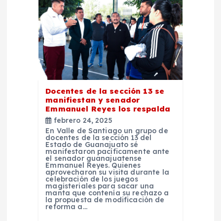
n
d
e
e
Docentes de la sección 13 se
n
manifiestan y senador
Emmanuel Reyes los respalda
t
febrero 24, 2025
En Valle de Santiago un grupo de
docentes de la sección 13 del
r
Estado de Guanajuato sé
manifestaron pacíficamente ante
el senador guanajuatense
Emmanuel Reyes. Quienes
a
aprovecharon su visita durante la
celebración de los juegos
magisteriales para sacar una
d
manta que contenía su rechazo a
la propuesta de modificación de
reforma a…