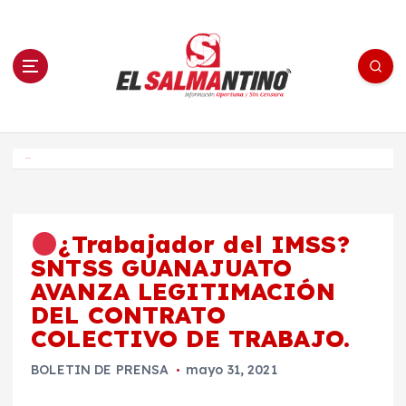
S
a
l
t
a
r
a
l
c
o
El Salmantino - medios/noticias/editorial
n
t
e
Inicio
n
i
d
o
¿Trabajador del IMSS?
SNTSS GUANAJUATO
AVANZA LEGITIMACIÓN
DEL CONTRATO
COLECTIVO DE TRABAJO.
BOLETIN DE PRENSA
mayo 31, 2021