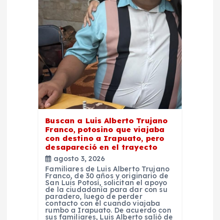
n
t
r
a
d
Buscan a Luis Alberto Trujano
a
Franco, potosino que viajaba
con destino a Irapuato, pero
desapareció en el trayecto
s
agosto 3, 2026
Familiares de Luis Alberto Trujano
Franco, de 30 años y originario de
San Luis Potosí, solicitan el apoyo
de la ciudadanía para dar con su
paradero, luego de perder
contacto con él cuando viajaba
rumbo a Irapuato. De acuerdo con
sus familiares, Luis Alberto salió de