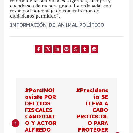
retorno de las actividades sugeridas, siempre y
cuando sea de manera gradual y ordenada, con
respeto al porcentaje de concentración de
ciudadanos permitido”.
INFORMACIÓN DE: ANIMAL POLÍTICO
N
#PorsiNOl
#Presidenc
a
oviste POR
ia SE
DELITOS
LLEVA A
FISCALES
CABO
v
CANDIDAT
PROTOCOL
O Y ACTOR
O PARA
e
ALFREDO
PROTEGER