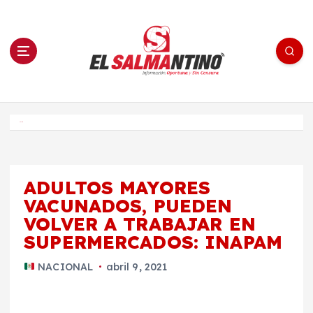
S
a
l
t
a
r
a
l
c
o
El Salmantino - medios/noticias/editorial
n
t
e
Inicio
n
i
d
o
ADULTOS MAYORES
VACUNADOS, PUEDEN
VOLVER A TRABAJAR EN
SUPERMERCADOS: INAPAM
NACIONAL
abril 9, 2021