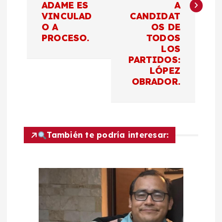
ADAME ES
A
g
VINCULAD
CANDIDAT
O A
OS DE
a
PROCESO.
TODOS
LOS
c
PARTIDOS:
LÓPEZ
OBRADOR.
i
ó
n
También te podría interesar:
d
e
e