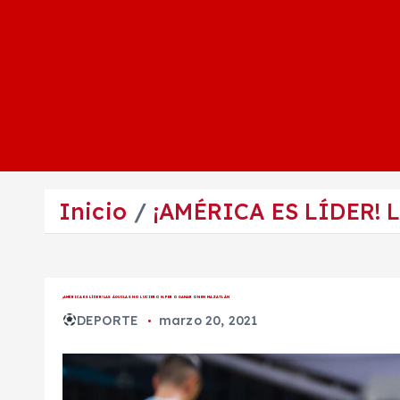
Inicio
¡AMÉRICA ES LÍDER!
¡AMÉRICA ES LÍDER! LAS ÁGUILAS NO LUCIERON, PERO GANARON EN MAZATLÁN
DEPORTE
marzo 20, 2021