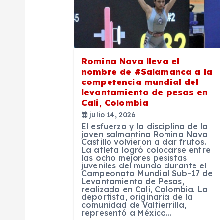
i
ó
Romina Nava lleva el
n
nombre de #Salamanca a la
competencia mundial del
levantamiento de pesas en
d
Cali, Colombia
julio 14, 2026
e
El esfuerzo y la disciplina de la
joven salmantina Romina Nava
Castillo volvieron a dar frutos.
e
La atleta logró colocarse entre
las ocho mejores pesistas
juveniles del mundo durante el
Campeonato Mundial Sub-17 de
n
Levantamiento de Pesas,
realizado en Cali, Colombia. La
deportista, originaria de la
t
comunidad de Valtierrilla,
representó a México…