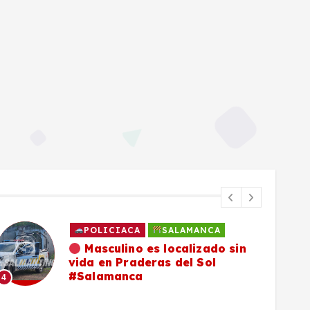
SALAMANCA
Familia de Daniel Flores
continúa en su búsqueda y pide
compartir ficha de localización
5
6