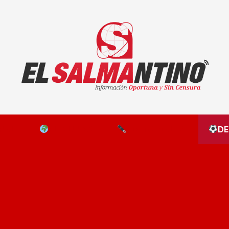
El Salmantino - medios/noticias/editorial
NAL
EL MUNDO
EDITORIALES
D