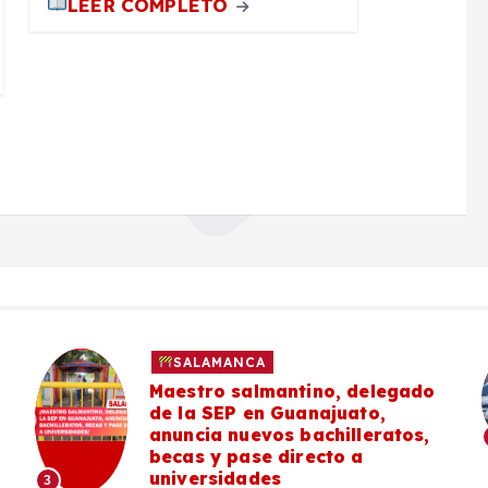
LEER COMPLETO
POLICIACA
SALAMANCA
Masculino es localizado sin
vida en Praderas del Sol
#Salamanca
4