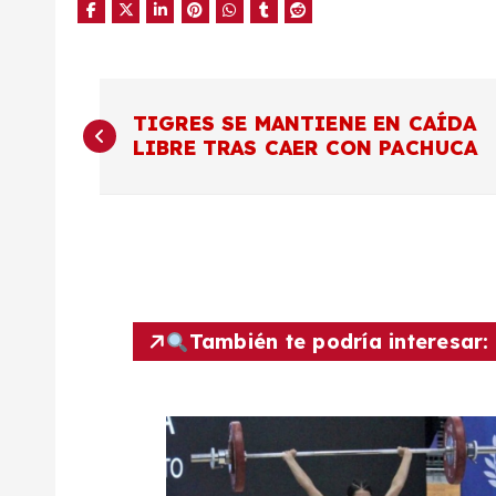
N
TIGRES SE MANTIENE EN CAÍDA
LIBRE TRAS CAER CON PACHUCA
a
v
e
g
También te podría interesar:
a
c