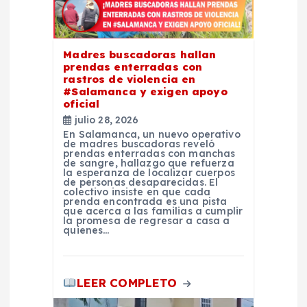
n
t
Madres buscadoras hallan
prendas enterradas con
r
rastros de violencia en
#Salamanca y exigen apoyo
oficial
a
julio 28, 2026
En Salamanca, un nuevo operativo
d
de madres buscadoras reveló
prendas enterradas con manchas
de sangre, hallazgo que refuerza
la esperanza de localizar cuerpos
a
de personas desaparecidas. El
colectivo insiste en que cada
prenda encontrada es una pista
s
que acerca a las familias a cumplir
la promesa de regresar a casa a
quienes…
LEER COMPLETO