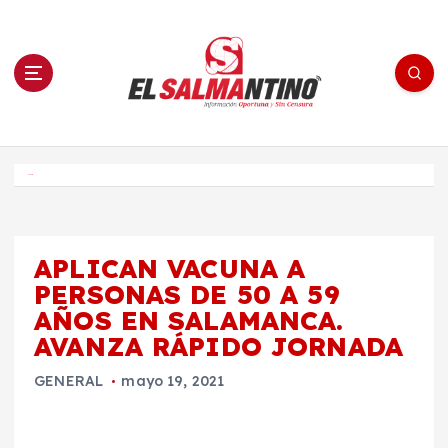
S
a
l
t
a
r
a
l
c
o
El Salmantino - medios/noticias/editorial
n
t
e
Inicio
n
i
d
o
APLICAN VACUNA A
PERSONAS DE 50 A 59
AÑOS EN SALAMANCA.
AVANZA RÁPIDO JORNADA
GENERAL
mayo 19, 2021