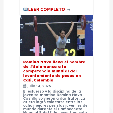
a
LEER COMPLETO
s
Romina Nava lleva el nombre
de #Salamanca a la
competencia mundial del
levantamiento de pesas en
Cali, Colombia
julio 14, 2026
El esfuerzo y la disciplina de la
joven salmantina Romina Nava
Castillo volvieron a dar frutos. La
atleta logró colocarse entre las
ocho mejores pesistas juveniles del
mundo durante el Campeonato
Mundial Sub-17 de Levantamiento