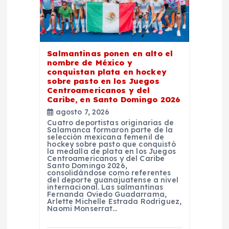
n
d
e
Salmantinas ponen en alto el
nombre de México y
conquistan plata en hockey
e
sobre pasto en los Juegos
Centroamericanos y del
Caribe, en Santo Domingo 2026
n
agosto 7, 2026
Cuatro deportistas originarias de
t
Salamanca formaron parte de la
selección mexicana femenil de
hockey sobre pasto que conquistó
la medalla de plata en los Juegos
r
Centroamericanos y del Caribe
Santo Domingo 2026,
consolidándose como referentes
a
del deporte guanajuatense a nivel
internacional. Las salmantinas
Fernanda Oviedo Guadarrama,
Arlette Michelle Estrada Rodríguez,
d
Naomi Monserrat…