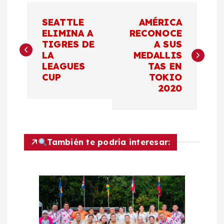
N
SEATTLE
AMÉRICA
a
ELIMINA A
RECONOCE
TIGRES DE
A SUS
LA
MEDALLIS
v
LEAGUES
TAS EN
CUP
TOKIO
e
2020
g
a
También te podría interesar:
c
i
ó