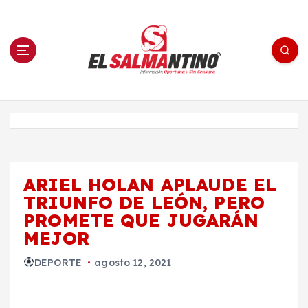
S
a
l
t
a
r
a
l
c
o
El Salmantino - medios/noticias/editorial
n
t
e
Inicio
n
i
d
o
ARIEL HOLAN APLAUDE EL
TRIUNFO DE LEÓN, PERO
PROMETE QUE JUGARÁN
MEJOR
DEPORTE
agosto 12, 2021