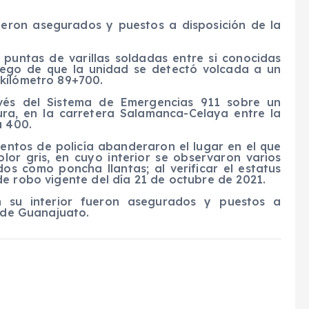
 fueron asegurados y puestos a disposición de la
 puntas de varillas soldadas entre si conocidas
uego de que la unidad se detectó volcada a un
 kilómetro 89+700.
vés del Sistema de Emergencias 911 sobre un
ura, en la carretera Salamanca-Celaya entre la
a 400.
entos de policía abanderaron el lugar en el que
or gris, en cuyo interior se observaron varios
os como poncha llantas; al verificar el estatus
e robo vigente del día 21 de octubre de 2021.
en su interior fueron asegurados y puestos a
o de Guanajuato.