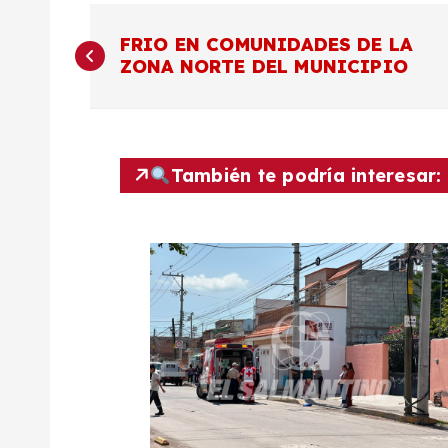
N
FRIO EN COMUNIDADES DE LA
ZONA NORTE DEL MUNICIPIO
a
v
También te podría interesar:
e
g
a
c
i