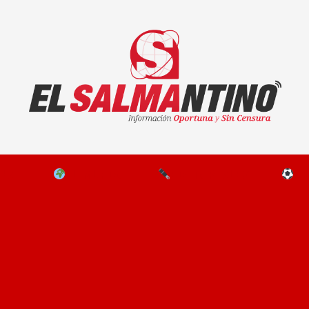
El Salmantino - medios/noticias/editorial
NAL
EL MUNDO
EDITORIALES
D