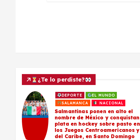
a
d
a
s
¿Te lo perdiste?
DEPORTE
EL MUNDO
a
SALAMANCA
NACIONAL
Salmantinas ponen en alto el
nombre de México y conquistan
plata en hockey sobre pasto en
los Juegos Centroamericanos y
del Caribe, en Santo Domingo