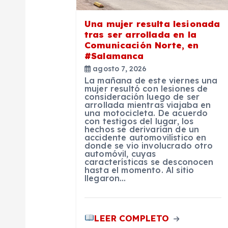
ó
Una mujer resulta lesionada
tras ser arrollada en la
n
Comunicación Norte, en
#Salamanca
d
agosto 7, 2026
La mañana de este viernes una
mujer resultó con lesiones de
e
consideración luego de ser
arrollada mientras viajaba en
una motocicleta. De acuerdo
e
con testigos del lugar, los
hechos se derivarían de un
accidente automovilístico en
donde se vio involucrado otro
n
automóvil, cuyas
características se desconocen
hasta el momento. Al sitio
t
llegaron…
r
LEER COMPLETO