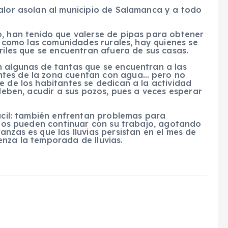
calor asolan al municipio de Salamanca y a todo
o, han tenido que valerse de pipas para obtener
s, como las comunidades rurales, hay quienes se
rriles que se encuentran afuera de sus casas.
n algunas de tantas que se encuentran a las
ntes de la zona cuentan con agua… pero no
 de los habitantes se dedican a la actividad
 deben, acudir a sus pozos, pues a veces esperar
fácil: también enfrentan problemas para
pozos pueden continuar con su trabajo, agotando
nzas es que las lluvias persistan en el mes de
enza la temporada de lluvias.