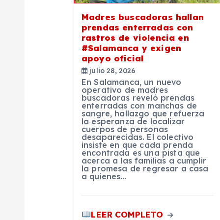
ó
Madres buscadoras hallan
prendas enterradas con
n
rastros de violencia en
#Salamanca y exigen
apoyo oficial
d
julio 28, 2026
En Salamanca, un nuevo
e
operativo de madres
buscadoras reveló prendas
enterradas con manchas de
sangre, hallazgo que refuerza
e
la esperanza de localizar
cuerpos de personas
desaparecidas. El colectivo
n
insiste en que cada prenda
encontrada es una pista que
acerca a las familias a cumplir
la promesa de regresar a casa
t
a quienes…
r
LEER COMPLETO