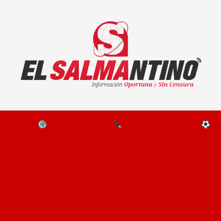
El Salmantino - medios/noticias/editorial
NAL
EL MUNDO
EDITORIALES
D