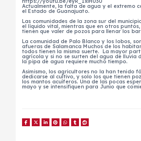
https://youtu.be/eyR_1xiH03U
Actualmente, la falta de agua y el extremo 
el Estado de Guanajuato.
Las comunidades de la zona sur del municipi
el líquido vital, mientras que en otros punto
tienen que valer de pozos para llenar los ba
La comunidad de Palo Blanco y los lobos, so
afueras de Salamanca Muchos de los habita
todos tienen la misma suerte. La mayor parte
agrícola y si no se surten del agua de lluvia
la pipa de agua requiere mucho tiempo.
Asimismo, los agricultores no la han tenido 
dedicarse al cultivo, y solo los que tienen 
los mantos acuíferos. Una de las pocas espera
mayo y se intensifiquen para Junio que comi