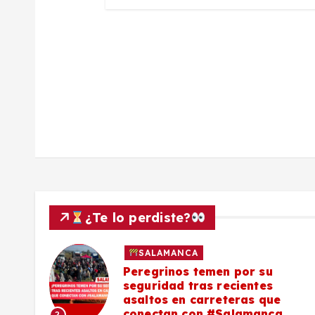
a
d
a
s
¿Te lo perdiste?
SALAMANCA
lo a
Peregrinos temen por su
seguridad tras recientes
asaltos en carreteras que
conectan con #Salamanca
2