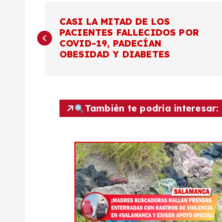
N
CASI LA MITAD DE LOS
PACIENTES FALLECIDOS POR
a
COVID-19, PADECÍAN
OBESIDAD Y DIABETES
v
e
También te podría interesar:
g
a
c
i