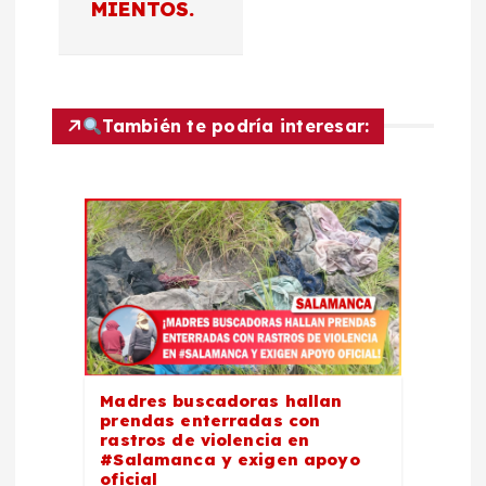
MIENTOS.
i
ó
n
También te podría interesar:
d
e
e
n
t
Madres buscadoras hallan
prendas enterradas con
r
rastros de violencia en
#Salamanca y exigen apoyo
oficial