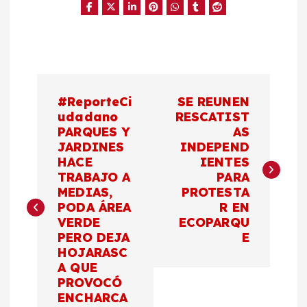
N
#ReporteCi
SE REUNEN
a
udadano
RESCATIST
PARQUES Y
AS
JARDINES
INDEPEND
v
HACE
IENTES
TRABAJO A
PARA
e
MEDIAS,
PROTESTA
PODA ÁREA
R EN
g
VERDE
ECOPARQU
PERO DEJA
E
a
HOJARASC
A QUE
c
PROVOCÓ
ENCHARCA