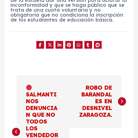
de la escuela dar una versión para aclarar la
inconformidad y que se haga público que se
trata de una cuota voluntaria y no
obligatoria que no condiciona la inscripción
de los estudiantes de educación básica.
N
ROBO DE
a
SALMANTI
BARANDAL
NOS
ES EN
DENUNCIA
DESNIVEL
v
N QUE NO
ZARAGOZA.
TODOS
e
LOS
VENDEDOR