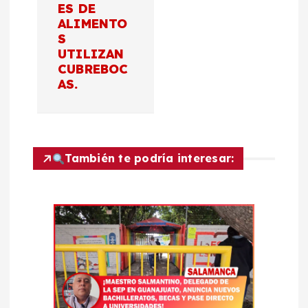
g
ES DE
ALIMENTO
a
S
UTILIZAN
c
CUBREBOC
AS.
i
ó
También te podría interesar:
n
d
e
e