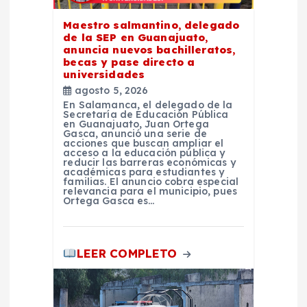
n
Maestro salmantino, delegado
t
de la SEP en Guanajuato,
anuncia nuevos bachilleratos,
becas y pase directo a
r
universidades
agosto 5, 2026
a
En Salamanca, el delegado de la
Secretaría de Educación Pública
en Guanajuato, Juan Ortega
d
Gasca, anunció una serie de
acciones que buscan ampliar el
acceso a la educación pública y
reducir las barreras económicas y
a
académicas para estudiantes y
familias. El anuncio cobra especial
relevancia para el municipio, pues
s
Ortega Gasca es…
LEER COMPLETO