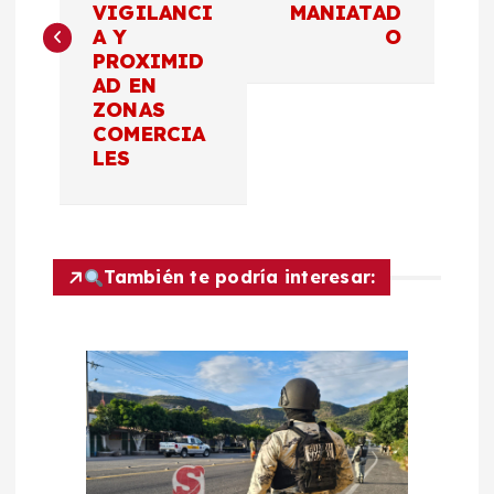
v
VIGILANCI
MANIATAD
A Y
O
e
PROXIMID
AD EN
g
ZONAS
COMERCIA
a
LES
c
i
También te podría interesar:
ó
n
d
e