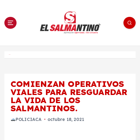
S
a
l
t
a
r
a
l
c
o
El Salmantino - medios/noticias/editorial
n
t
e
Inicio
n
i
d
o
COMIENZAN OPERATIVOS
VIALES PARA RESGUARDAR
LA VIDA DE LOS
SALMANTINOS.
POLICIACA
octubre 18, 2021