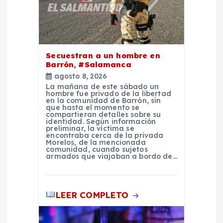
e
n
Secuestran a un hombre en
t
Barrón, #Salamanca
agosto 8, 2026
La mañana de este sábado un
r
hombre fue privado de la libertad
en la comunidad de Barrón, sin
que hasta el momento se
a
compartieran detalles sobre su
identidad. Según información
preliminar, la víctima se
encontraba cerca de la privada
d
Morelos, de la mencionada
comunidad, cuando sujetos
armados que viajaban a bordo de…
a
s
LEER COMPLETO