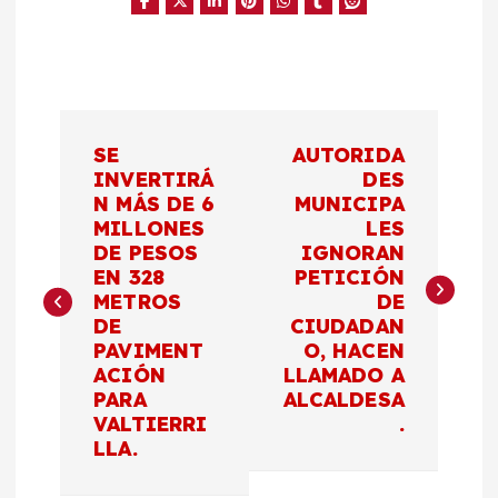
N
SE
AUTORIDA
a
INVERTIRÁ
DES
N MÁS DE 6
MUNICIPA
MILLONES
LES
v
DE PESOS
IGNORAN
EN 328
PETICIÓN
e
METROS
DE
DE
CIUDADAN
g
PAVIMENT
O, HACEN
ACIÓN
LLAMADO A
a
PARA
ALCALDESA
VALTIERRI
.
c
LLA.