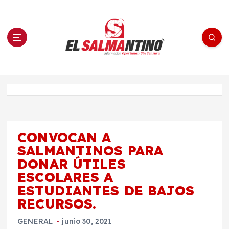
S
a
l
t
a
r
a
l
c
o
El Salmantino - medios/noticias/editorial
n
t
e
Inicio
n
i
d
o
CONVOCAN A
SALMANTINOS PARA
DONAR ÚTILES
ESCOLARES A
ESTUDIANTES DE BAJOS
RECURSOS.
GENERAL
junio 30, 2021