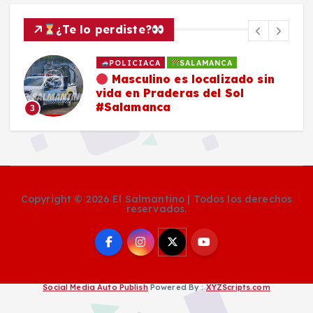
¿Te lo perdiste?
POLICIACA
SALAMANCA
Masculino es localizado sin
vida en Praderas del Sol
#Salamanca
3
Copyright © 2026 El Salmantino | Todos los derechos
reservados.
Social Media Auto Publish
Powered By :
XYZScripts.com