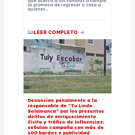
a
que acerca a las familias a cumplir
la promesa de regresar a casa a
quienes…
d
a
LEER COMPLETO
s
Denuncian penalmente a la
responsable de “Tu Lindo
Salamanca” por los presuntos
delitos de enriquecimiento
ilícito y tráfico de influencias;
señalan campaña con más de
100 bardas y publicidad