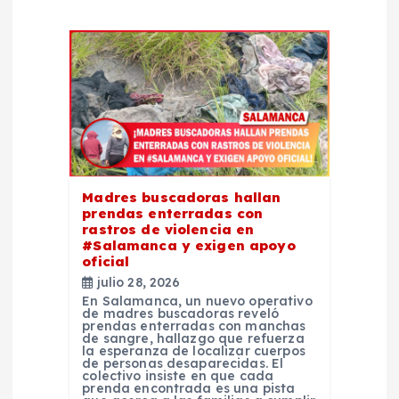
i
ó
n
d
e
Madres buscadoras hallan
e
prendas enterradas con
rastros de violencia en
#Salamanca y exigen apoyo
n
oficial
julio 28, 2026
t
En Salamanca, un nuevo operativo
de madres buscadoras reveló
prendas enterradas con manchas
de sangre, hallazgo que refuerza
r
la esperanza de localizar cuerpos
de personas desaparecidas. El
colectivo insiste en que cada
prenda encontrada es una pista