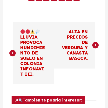
N
ALZA EN
a
LLUVIA
PRECIOS
PROVOCA
DE
HUNDIMIE
VERDURA Y
v
NTO DE
CANASTA
SUELO EN
BÁSICA.
e
COLONIA
INFONAVI
g
T III.
a
c
También te podría interesar: