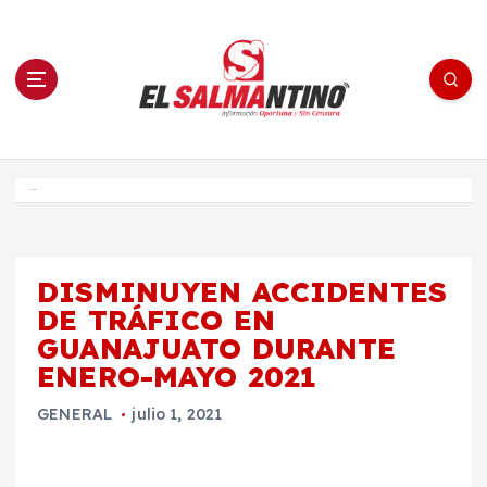
S
a
l
t
a
r
a
l
c
o
El Salmantino - medios/noticias/editorial
n
t
e
Inicio
n
i
d
o
DISMINUYEN ACCIDENTES
DE TRÁFICO EN
GUANAJUATO DURANTE
ENERO-MAYO 2021
GENERAL
julio 1, 2021