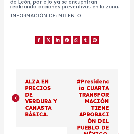
de León, por ello ya se encuentran
realizando acciones preventivas en la zona.
INFORMACIÓN DE: MILENIO
N
ALZA EN
#Presidenc
a
PRECIOS
ia CUARTA
DE
TRANSFOR
VERDURA Y
MACIÓN
v
CANASTA
TIENE
BÁSICA.
APROBACI
e
ÓN DEL
PUEBLO DE