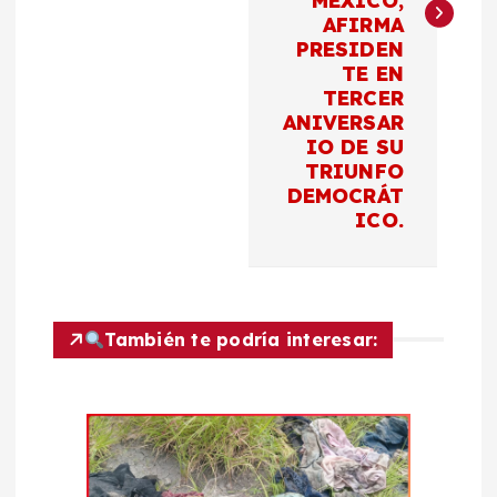
g
MÉXICO,
AFIRMA
a
PRESIDEN
TE EN
c
TERCER
ANIVERSAR
IO DE SU
i
TRIUNFO
DEMOCRÁT
ó
ICO.
n
d
También te podría interesar:
e
e
n