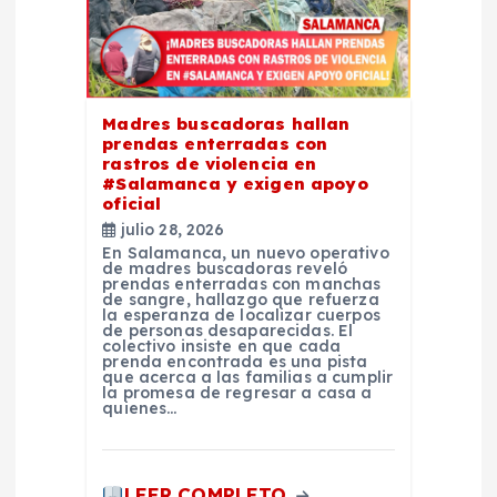
t
r
Madres buscadoras hallan
a
prendas enterradas con
rastros de violencia en
#Salamanca y exigen apoyo
d
oficial
julio 28, 2026
a
En Salamanca, un nuevo operativo
de madres buscadoras reveló
prendas enterradas con manchas
de sangre, hallazgo que refuerza
s
la esperanza de localizar cuerpos
de personas desaparecidas. El
colectivo insiste en que cada
prenda encontrada es una pista
que acerca a las familias a cumplir
la promesa de regresar a casa a
quienes…
LEER COMPLETO