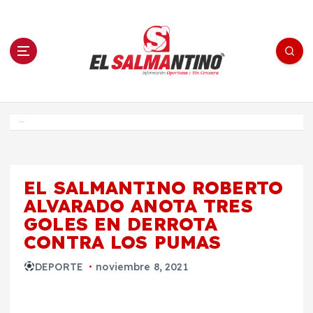
S
a
l
t
a
r
a
l
c
o
El Salmantino - medios/noticias/editorial
n
t
e
Inicio
n
i
d
o
EL SALMANTINO ROBERTO
ALVARADO ANOTA TRES
GOLES EN DERROTA
CONTRA LOS PUMAS
DEPORTE
noviembre 8, 2021