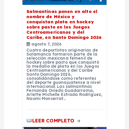
e
Salmantinas ponen en alto el
e
nombre de México y
conquistan plata en hockey
n
sobre pasto en los Juegos
Centroamericanos y del
Caribe, en Santo Domingo 2026
t
agosto 7, 2026
Cuatro deportistas originarias de
Salamanca formaron parte de la
r
selección mexicana femenil de
hockey sobre pasto que conquistó
la medalla de plata en los Juegos
a
Centroamericanos y del Caribe
Santo Domingo 2026,
consolidándose como referentes
del deporte guanajuatense a nivel
d
internacional. Las salmantinas
Fernanda Oviedo Guadarrama,
Arlette Michelle Estrada Rodríguez,
a
Naomi Monserrat…
s
LEER COMPLETO