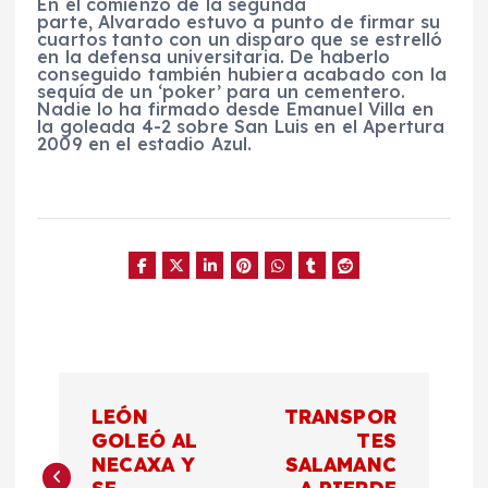
En el comienzo de la segunda
parte, Alvarado estuvo a punto de firmar su
cuartos tanto con un disparo que se estrelló
en la defensa universitaria. De haberlo
conseguido también hubiera acabado con la
sequía de un ‘poker’ para un cementero.
Nadie lo ha firmado desde Emanuel Villa en
la goleada 4-2 sobre San Luis en el Apertura
2009 en el estadio Azul.
N
LEÓN
TRANSPOR
a
GOLEÓ AL
TES
NECAXA Y
SALAMANC