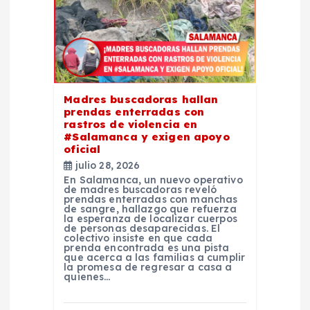
e
e
n
Madres buscadoras hallan
t
prendas enterradas con
rastros de violencia en
#Salamanca y exigen apoyo
r
oficial
julio 28, 2026
a
En Salamanca, un nuevo operativo
de madres buscadoras reveló
prendas enterradas con manchas
d
de sangre, hallazgo que refuerza
la esperanza de localizar cuerpos
de personas desaparecidas. El
colectivo insiste en que cada
a
prenda encontrada es una pista
que acerca a las familias a cumplir
la promesa de regresar a casa a
s
quienes…