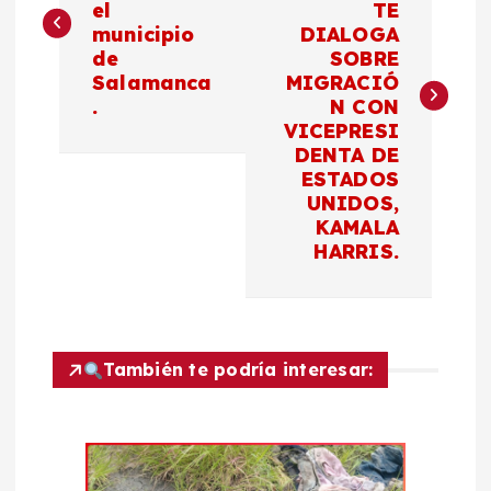
el
TE
v
municipio
DIALOGA
de
SOBRE
e
Salamanca
MIGRACIÓ
.
N CON
g
VICEPRESI
DENTA DE
a
ESTADOS
UNIDOS,
c
KAMALA
HARRIS.
i
ó
También te podría interesar:
n
d