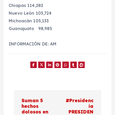
Chiapas 114,282
Nuevo León 103,724
Michoacán 103,133
Guanajuato 98,985
INFORMACIÓN DE: AM
N
Suman 5
#Presidenc
a
hechos
ia
dolosos en
PRESIDEN