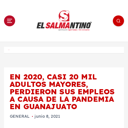
S
a
l
t
a
r
a
l
c
o
El Salmantino - medios/noticias/editorial
n
t
e
Inicio
n
i
d
o
EN 2020, CASI 20 MIL
ADULTOS MAYORES,
PERDIERON SUS EMPLEOS
A CAUSA DE LA PANDEMIA
EN GUANAJUATO
GENERAL
junio 8, 2021