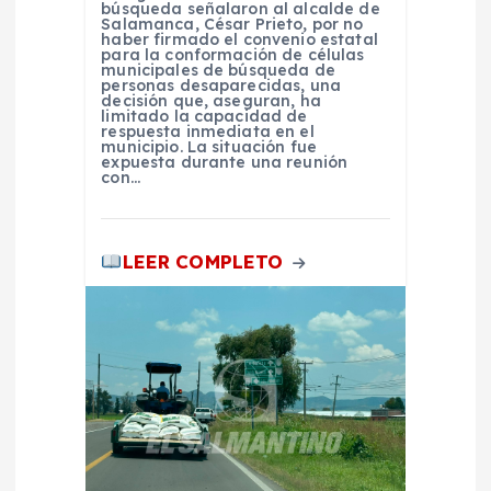
búsqueda señalaron al alcalde de
t
Salamanca, César Prieto, por no
haber firmado el convenio estatal
para la conformación de células
r
municipales de búsqueda de
personas desaparecidas, una
decisión que, aseguran, ha
limitado la capacidad de
a
respuesta inmediata en el
municipio. La situación fue
expuesta durante una reunión
d
con…
a
LEER COMPLETO
s