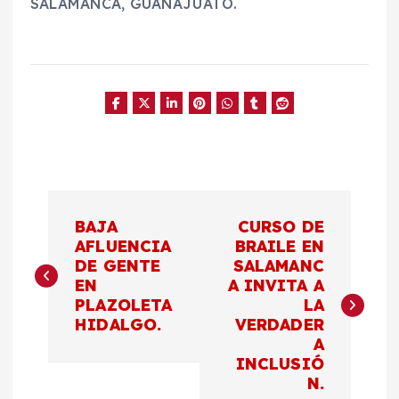
SALAMANCA, GUANAJUATO.
N
BAJA
CURSO DE
a
AFLUENCIA
BRAILE EN
DE GENTE
SALAMANC
EN
A INVITA A
v
PLAZOLETA
LA
HIDALGO.
VERDADER
e
A
INCLUSIÓ
g
N.