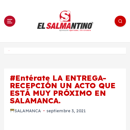
S
a
l
t
a
r
a
l
c
o
El Salmantino - medios/noticias/editorial
n
t
e
Inicio
n
i
d
o
#Entérate LA ENTREGA-
RECEPCIÓN UN ACTO QUE
ESTÁ MUY PRÓXIMO EN
SALAMANCA.
SALAMANCA
septiembre 3, 2021