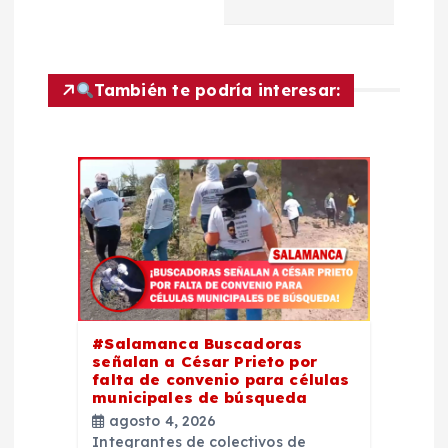
a
c
También te podría interesar:
i
ó
n
d
e
#Salamanca Buscadoras
e
señalan a César Prieto por
falta de convenio para células
municipales de búsqueda
n
agosto 4, 2026
Integrantes de colectivos de