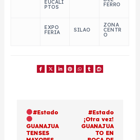
EUCALI
FERRO
PTOS
ZONA
E
XPO
S
ILAO
CENTR
FERIA
O
N
#Estado
#Estado
a
¡Otra vez!
GUANAJUA
GUANAJUA
TENSES
TO EN
v
MAYORES
BOCA DE