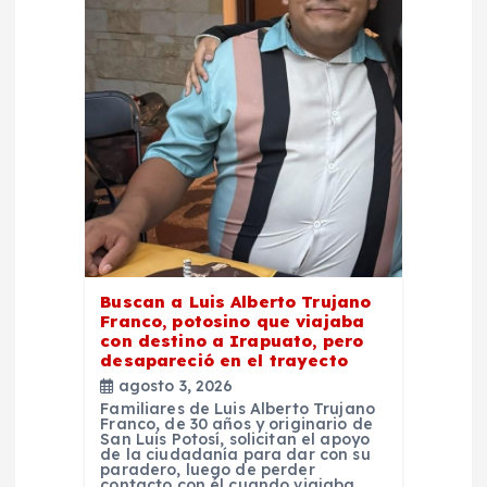
e
n
t
r
a
d
Buscan a Luis Alberto Trujano
Franco, potosino que viajaba
a
con destino a Irapuato, pero
desapareció en el trayecto
agosto 3, 2026
s
Familiares de Luis Alberto Trujano
Franco, de 30 años y originario de
San Luis Potosí, solicitan el apoyo
de la ciudadanía para dar con su
paradero, luego de perder
contacto con él cuando viajaba