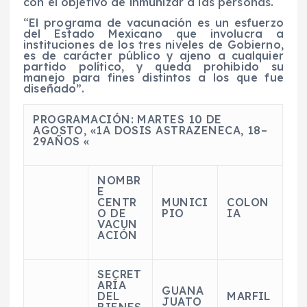
con el objetivo de inmunizar a las personas.
“El programa de vacunación es un esfuerzo
del Estado Mexicano que involucra a
instituciones de los tres niveles de Gobierno,
es de carácter público y ajeno a cualquier
partido político, y queda prohibido su
manejo para fines distintos a los que fue
diseñado”.
PROGRAMACIÓN: MARTES
10
DE
AGOSTO, «1A DOSIS ASTRAZENECA,
18
–
29
AÑOS «
NOMBR
E
CENTR
MUNICI
COLON
O DE
PIO
IA
VACUN
ACIÓN
SECRET
ARÍA
GUANA
DEL
MARFIL
JUATO
BIENES