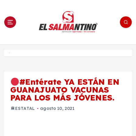
S
a
l
t
a
r
a
l
c
o
El Salmantino - medios/noticias/editorial
n
t
e
Inicio
n
i
d
o
#Entérate YA ESTÁN EN
GUANAJUATO VACUNAS
PARA LOS MÁS JÓVENES.
ESTATAL
agosto 10, 2021