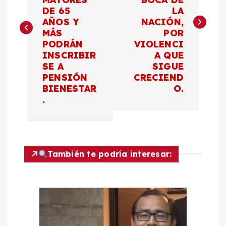
DE 65
LA
e
AÑOS Y
NACIÓN,
MÁS
POR
g
PODRÁN
VIOLENCI
INSCRIBIR
A QUE
a
SE A
SIGUE
PENSIÓN
CRECIEND
c
BIENESTAR
O.
.
i
ó
También te podría interesar:
n
d
e