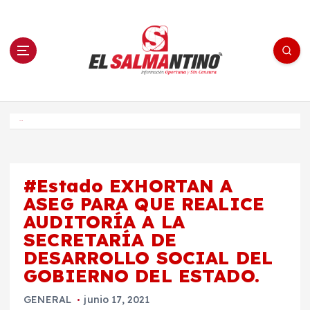
S
a
l
t
a
r
a
l
c
o
El Salmantino - medios/noticias/editorial
n
t
e
Inicio
n
i
d
o
#Estado EXHORTAN A
ASEG PARA QUE REALICE
AUDITORÍA A LA
SECRETARÍA DE
DESARROLLO SOCIAL DEL
GOBIERNO DEL ESTADO.
GENERAL
junio 17, 2021