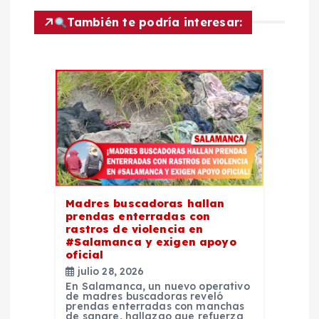
c
También te podría interesar:
i
ó
n
d
e
e
Madres buscadoras hallan
prendas enterradas con
rastros de violencia en
n
#Salamanca y exigen apoyo
oficial
t
julio 28, 2026
En Salamanca, un nuevo operativo
de madres buscadoras reveló
r
prendas enterradas con manchas
de sangre, hallazgo que refuerza