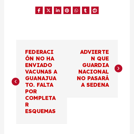
N
FEDERACI
ADVIERTE
a
ÓN NO HA
N QUE
ENVIADO
GUARDIA
VACUNAS A
NACIONAL
v
GUANAJUA
NO PASARÁ
TO. FALTA
A SEDENA
e
POR
COMPLETA
g
R
ESQUEMAS
a