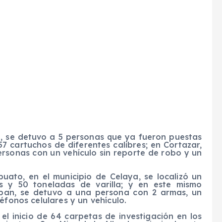
n
, se detuvo a 5 personas que ya fueron puestas
57 cartuchos de diferentes calibres; en
Cortazar
,
ersonas con un vehículo sin reporte de robo y un
puato, en el municipio de
Celaya
, se localizó un
s y 50 toneladas de varilla; y en este mismo
opan,
s
e detuvo a una
persona con 2 armas, un
éfonos celulares y un vehículo.
el inicio de
64 carpetas de investigación
en los