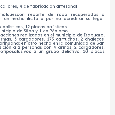
calibres
,
4
de fabricación artesanal
molques
con reporte de robo recuperados
o
n un hecho ilícito o por no acreditar
su legal
s
balísticos,
12
placas balísticas
municipio de
Silao
y 1 en
Pénjamo
acciones reali
z
adas en el municipio de
Irapuato,
rmas, 3 cargadores, 175 cartuchos, 2 chalecos
marihuana; en otro hecho en la comunidad de San
sición a 2 personas con 4 armas, 2 cargadores,
g
otipos
alusivo
s
a un grupo delict
i
vo, 10 placas