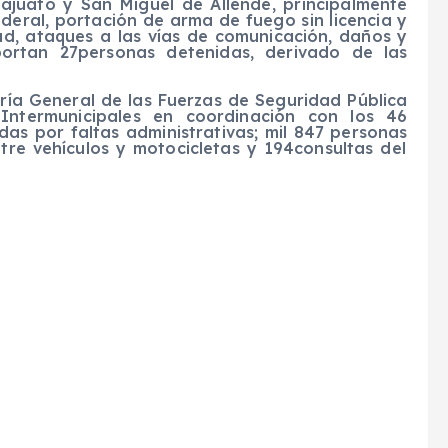
najuato y
San Miguel de Allende
, principalmente
eral, portación de arma de fuego sin licencia
y
lud, ataques a las vías de comunicación, daños y
portan
27
personas detenidas
, derivado de las
ría General de las Fuerzas de Seguridad Pública
 Intermunicipales en coordinación con los 46
idas
por faltas administrativas;
mil
847
personas
tre vehículos y motocicletas
y
194
consultas de
l