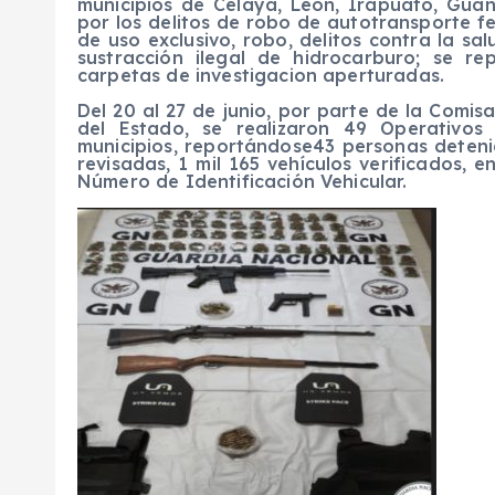
municipios de
Celaya
,
León,
Irapuato, Gua
por
los
delitos
de
robo de autotransporte fed
de uso exclusivo
,
robo
, delitos contra la sa
sustracción ilegal de hidrocarburo
;
se re
carpetas de investigacion aperturadas
.
Del 20 al 27 de junio, p
or parte de la
Comisa
del Estado
,
se realizaron
49
Operativos
municipios
, reportándose
43 personas deten
revisadas
,
1 mil 165
vehículos
verificados,
en
Número de
Identificación
Vehicular
.