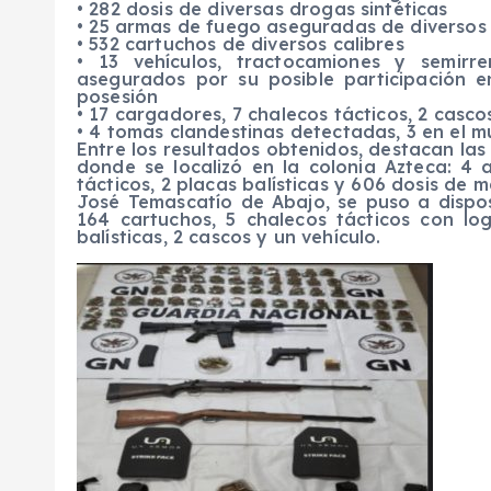
•
282
dosis
de
diversas
drogas
sintéticas
•
2
5
armas de fuego
aseguradas
de diversos 
•
532
cartuchos
de diversos calibres
•
1
3
vehículos
,
tractocamiones y
semir
re
asegurados por su posible participación e
posesión
•
17
cargadores
,
7
chaleco
s
tácticos
,
2
c
asco
•
4
t
oma
s
clandestina
s
detectada
s
, 3 en el 
Entre los resultados obtenidos, destacan las 
donde se localizó en la colonia Azteca
:
4 a
tácticos, 2 placas balístic
a
s y 606 dosis de 
José Temascatío de Abajo, se puso a dispo
164 cartuchos, 5 chalecos tácticos con lo
balísticas, 2 cascos y un vehículo.