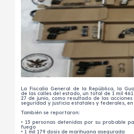
La Fiscalía General de la República, la G
de
las calles del estado,
un total de
1
mil
461
27 de junio, como
resultado de
las acciones
seguridad y justicia estatales y federales, e
También se
reportaron:
•
13
p
ersonas detenidas
por su probable par
fuego
•
1
mil
179
dosis
de marihuana asegurad
a