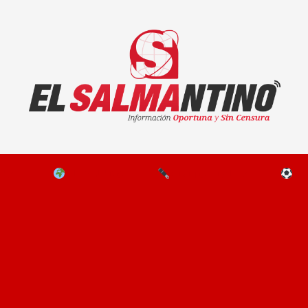
El Salmantino - medios/noticias/editorial
NAL
EL MUNDO
EDITORIALES
D