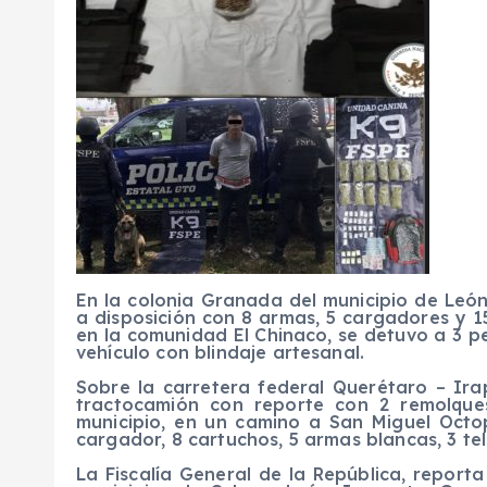
En la colonia Granada del municipio de
Leó
a disposición con 8 armas, 5 cargadores y 1
en la comunidad El Chinaco, se detuvo a 3 p
vehículo con blindaje artesanal.
Sobre la carretera federal Querétaro – Ira
tractocamión c
o
n reporte con 2 remolque
municipio
,
en un camino a San Miguel Oct
cargador, 8 cartuchos, 5 armas blancas, 3 tel
La
Fiscalía General de la Repúblic
a
,
reporta 