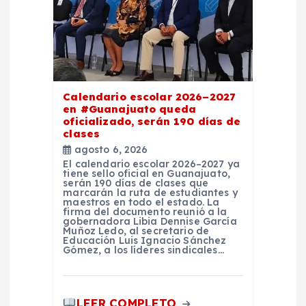
e
e
n
t
Calendario escolar 2026–2027
en #Guanajuato queda
oficializado, serán 190 días de
r
clases
agosto 6, 2026
a
El calendario escolar 2026–2027 ya
tiene sello oficial en Guanajuato,
serán 190 días de clases que
marcarán la ruta de estudiantes y
d
maestros en todo el estado. La
firma del documento reunió a la
gobernadora Libia Dennise García
a
Muñoz Ledo, al secretario de
Educación Luis Ignacio Sánchez
Gómez, a los líderes sindicales…
s
LEER COMPLETO