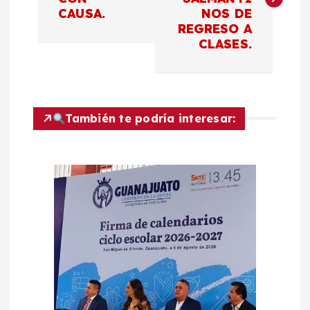
v
CAUSA.
NOS DE
REGRESO A
e
CLASES.
g
a
También te podría interesar:
c
i
ó
n
d