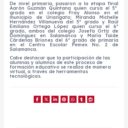
De nivel primaria, pasaron a la
etapa final
Aarón Guzmán Quintana quien cursa el 5º
grado en el colegio Fray Alonso en el
municipio de Uriangato; Miranda Michelle
Hernández Villanueva del 5º grado
y
Raúl
Emiliano Ortega López quien cursa el 6º
grado
, ambos del
colegio Josefa Ortiz de
Domínguez en Salamanca y María Taide
Cárdenas Briones del 6º grado de primaria
en el Centro Escolar Pemex No. 2
de
Salamanc
a.
Cabe destacar que la participación de las
alumnas y alumnos de este proceso de
formación educativo se re
aliza de manera
virtual, a través de herramientas
tecnológicas
.