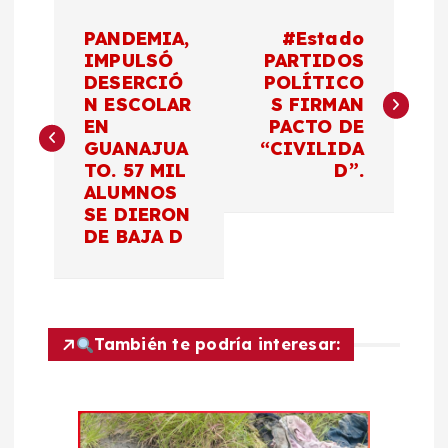
N
PANDEMIA,
#Estado
a
IMPULSÓ
PARTIDOS
DESERCIÓ
POLÍTICO
N ESCOLAR
S FIRMAN
v
EN
PACTO DE
GUANAJUA
“CIVILIDA
e
TO. 57 MIL
D”.
ALUMNOS
g
SE DIERON
DE BAJA D
a
c
También te podría interesar:
i
ó