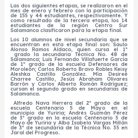
Las dos siguientes etapas, se realizaron en el
mes de enero y febrero con la participación
de
155 y 44 estudiantes
,
respectivamente. Y
como resultado de la tercera etapa, los 14
estudiantes de la región
Centro Sur
Salamanca clasificaron para la etapa final.
Los 10 alumnos de nivel secundaria que se
encuentran en esta
etapa
final
son:
Saulo
Alonso Ramos Aldaco
,
quien cursa el 1º
grado
la
secundaria
Técnica N
o.
48
de
Salamanca
; Luis Fernando Villafuerte García
de 1º
grado
de la escuela Defensores de
Moroleón; Carlos Roberto Bravo Robles
Keisy
Aleshka Castillo González.
Mía Desireé
Charree Castillo,
Jesús Abraham Olivares
Barrón
y Carlos Alberto Román Rodríguez
;
cursan el segundo grado en secundarias de
Salamanca.
Alfredo Nava Herrera de
l
2º
grado
d
e la
escuela Centenario 5 de Mayo en el
municipio de Yuriria;
Andrés Guzmán Pérez
de 3º
grado en
la escuela Centenario 5 de
Mayo de Yuriria
y
Alba Isabela Vargas Millán
de 3º de secundaria de la Técnica No. 35 en
Jaral del Progreso
.