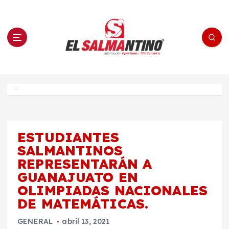
S
a
l
t
a
r
a
l
c
o
El Salmantino - medios/noticias/editorial
n
t
e
Inicio
n
i
d
o
ESTUDIANTES
SALMANTINOS
REPRESENTARÁN A
GUANAJUATO EN
OLIMPIADAS NACIONALES
DE MATEMÁTICAS.
GENERAL
abril 13, 2021