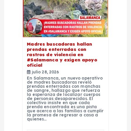
n
d
e
e
Madres buscadoras hallan
prendas enterradas con
rastros de violencia en
n
#Salamanca y exigen apoyo
oficial
t
julio 28, 2026
En Salamanca, un nuevo operativo
de madres buscadoras reveló
r
prendas enterradas con manchas
de sangre, hallazgo que refuerza
la esperanza de localizar cuerpos
de personas desaparecidas. El
a
colectivo insiste en que cada
prenda encontrada es una pista
que acerca a las familias a cumplir
d
la promesa de regresar a casa a
quienes…