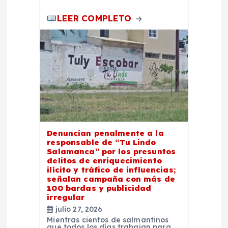
a
LEER COMPLETO
s
Denuncian penalmente a la
responsable de “Tu Lindo
Salamanca” por los presuntos
delitos de enriquecimiento
ilícito y tráfico de influencias;
señalan campaña con más de
100 bardas y publicidad
irregular
julio 27, 2026
Mientras cientos de salmantinos
que todos los días trabajan para