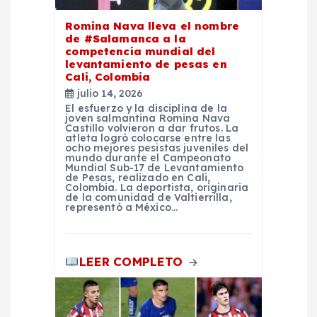
e
Romina Nava lleva el nombre
e
de #Salamanca a la
competencia mundial del
levantamiento de pesas en
n
Cali, Colombia
julio 14, 2026
t
El esfuerzo y la disciplina de la
joven salmantina Romina Nava
Castillo volvieron a dar frutos. La
atleta logró colocarse entre las
r
ocho mejores pesistas juveniles del
mundo durante el Campeonato
Mundial Sub-17 de Levantamiento
a
de Pesas, realizado en Cali,
Colombia. La deportista, originaria
de la comunidad de Valtierrilla,
representó a México…
d
a
LEER COMPLETO
s