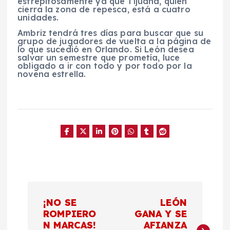
estrepitosamente ya que Tijuana, quien
cierra la zona de repesca, está a cuatro
unidades.
Ambriz tendrá tres días para buscar que su
grupo de jugadores de vuelta a la página de
lo que sucedió en Orlando. Si León desea
salvar un semestre que prometía, luce
obligado a ir con todo y por todo por la
novena estrella.
N
¡NO SE
LEÓN
a
ROMPIERO
GANA Y SE
N MARCAS!
AFIANZA