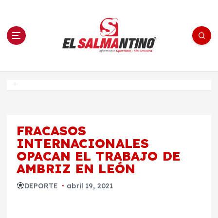
S
a
l
t
a
r
a
l
c
o
El Salmantino - medios/noticias/editorial
n
t
e
Inicio
n
i
d
o
FRACASOS
INTERNACIONALES
OPACAN EL TRABAJO DE
AMBRIZ EN LEÓN
DEPORTE
abril 19, 2021