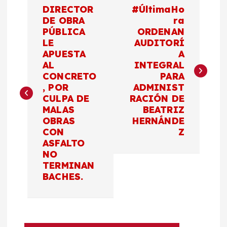
N
DIRECTOR
#ÚltimaHo
a
DE OBRA
ra
PÚBLICA
ORDENAN
LE
AUDITORÍ
v
APUESTA
A
AL
INTEGRAL
e
CONCRETO
PARA
, POR
ADMINIST
g
CULPA DE
RACIÓN DE
MALAS
BEATRIZ
a
OBRAS
HERNÁNDE
CON
Z
c
ASFALTO
NO
TERMINAN
i
BACHES.
ó
n