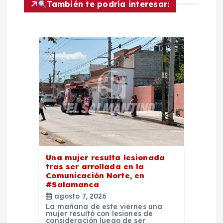
También te podría interesar:
d
e
e
n
t
r
Una mujer resulta lesionada
a
tras ser arrollada en la
Comunicación Norte, en
#Salamanca
d
agosto 7, 2026
La mañana de este viernes una
a
mujer resultó con lesiones de
consideración luego de ser