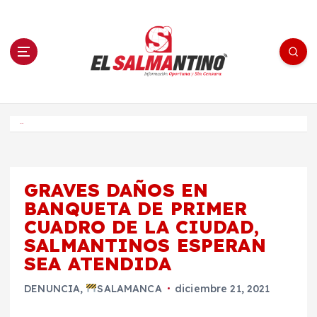
S
a
l
t
a
r
a
l
c
o
El Salmantino - medios/noticias/editorial
n
t
e
Inicio
n
i
d
o
GRAVES DAÑOS EN
BANQUETA DE PRIMER
CUADRO DE LA CIUDAD,
SALMANTINOS ESPERAN
SEA ATENDIDA
DENUNCIA
,
SALAMANCA
diciembre 21, 2021