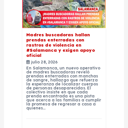
d
e
e
Madres buscadoras hallan
prendas enterradas con
n
rastros de violencia en
#Salamanca y exigen apoyo
t
oficial
julio 28, 2026
En Salamanca, un nuevo operativo
r
de madres buscadoras reveló
prendas enterradas con manchas
de sangre, hallazgo que refuerza
a
la esperanza de localizar cuerpos
de personas desaparecidas. El
colectivo insiste en que cada
prenda encontrada es una pista
d
que acerca a las familias a cumplir
la promesa de regresar a casa a
quienes…
a