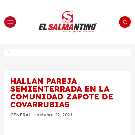
S
a
l
t
a
r
a
l
c
o
El Salmantino - medios/noticias/editorial
n
t
e
Inicio
n
i
d
o
HALLAN PAREJA
SEMIENTERRADA EN LA
COMUNIDAD ZAPOTE DE
COVARRUBIAS
GENERAL
octubre 22, 2021