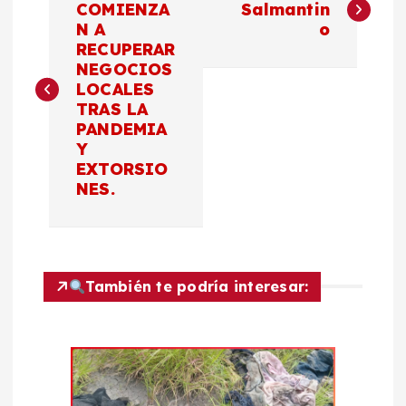
a
COMIENZA
Salmantin
N A
o
RECUPERAR
v
NEGOCIOS
LOCALES
e
TRAS LA
PANDEMIA
g
Y
EXTORSIO
a
NES.
c
i
También te podría interesar:
ó
n