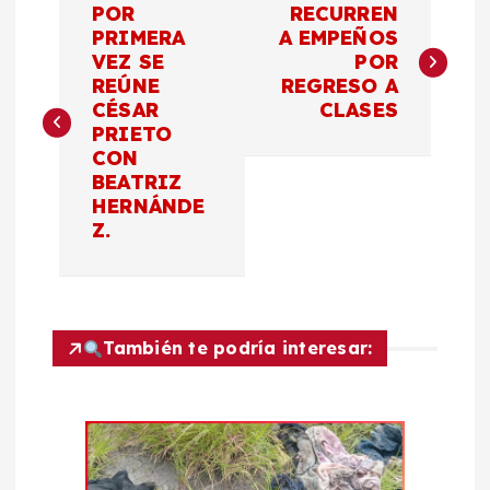
POR
RECURREN
a
PRIMERA
A EMPEÑOS
VEZ SE
POR
REÚNE
REGRESO A
v
CÉSAR
CLASES
PRIETO
e
CON
BEATRIZ
g
HERNÁNDE
Z.
a
c
También te podría interesar:
i
ó
n