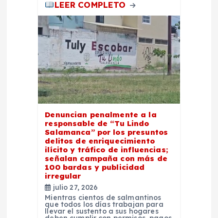
LEER COMPLETO
s
Denuncian penalmente a la
responsable de “Tu Lindo
Salamanca” por los presuntos
delitos de enriquecimiento
ilícito y tráfico de influencias;
señalan campaña con más de
100 bardas y publicidad
irregular
julio 27, 2026
Mientras cientos de salmantinos
que todos los días trabajan para
llevar el sustento a sus hogares
deben cumplir con permisos, pagos