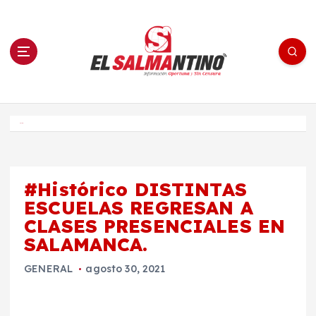
S
a
l
t
a
r
a
l
c
o
El Salmantino - medios/noticias/editorial
n
t
e
Inicio
n
i
d
o
#Histórico DISTINTAS
ESCUELAS REGRESAN A
CLASES PRESENCIALES EN
SALAMANCA.
GENERAL
agosto 30, 2021