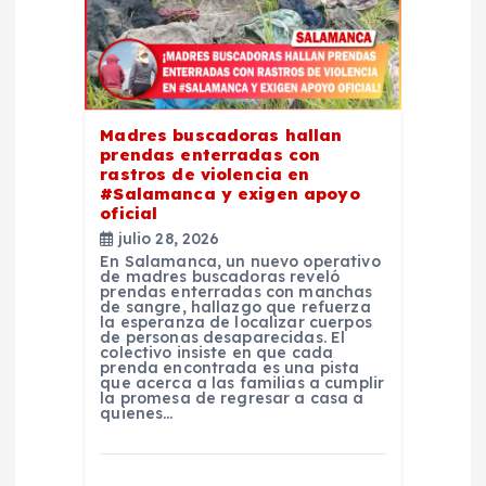
d
e
e
Madres buscadoras hallan
prendas enterradas con
rastros de violencia en
n
#Salamanca y exigen apoyo
oficial
t
julio 28, 2026
En Salamanca, un nuevo operativo
de madres buscadoras reveló
r
prendas enterradas con manchas
de sangre, hallazgo que refuerza
la esperanza de localizar cuerpos
de personas desaparecidas. El
a
colectivo insiste en que cada
prenda encontrada es una pista
que acerca a las familias a cumplir
d
la promesa de regresar a casa a
quienes…
a