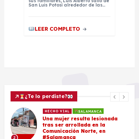
sus familiares, Luis Alberto salió de
San Luis Potosí alrededor de las…
LEER COMPLETO
¿Te lo perdiste?
HECHO VIAL
SALAMANCA
Una mujer resulta lesionada
tras ser arrollada en la
Comunicación Norte, en
#Salamanca
2