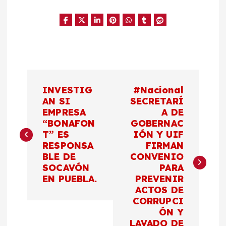
N
INVESTIG
#Nacional
a
AN SI
SECRETARÍ
EMPRESA
A DE
“BONAFON
GOBERNAC
v
T” ES
IÓN Y UIF
RESPONSA
FIRMAN
e
BLE DE
CONVENIO
SOCAVÓN
PARA
g
EN PUEBLA.
PREVENIR
ACTOS DE
a
CORRUPCI
ÓN Y
LAVADO DE