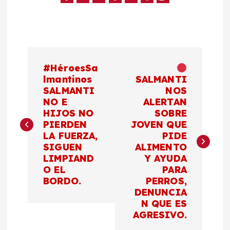
N
#HéroesSa
a
lmantinos
SALMANTI
SALMANTI
NOS
NO E
ALERTAN
v
HIJOS NO
SOBRE
PIERDEN
JOVEN QUE
e
LA FUERZA,
PIDE
SIGUEN
ALIMENTO
g
LIMPIAND
Y AYUDA
O EL
PARA
a
BORDO.
PERROS,
DENUNCIA
c
N QUE ES
AGRESIVO.