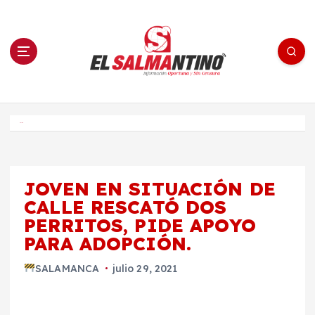
S
a
l
t
a
r
a
l
c
o
El Salmantino - medios/noticias/editorial
n
t
e
Inicio
n
i
d
o
JOVEN EN SITUACIÓN DE
CALLE RESCATÓ DOS
PERRITOS, PIDE APOYO
PARA ADOPCIÓN.
SALAMANCA
julio 29, 2021