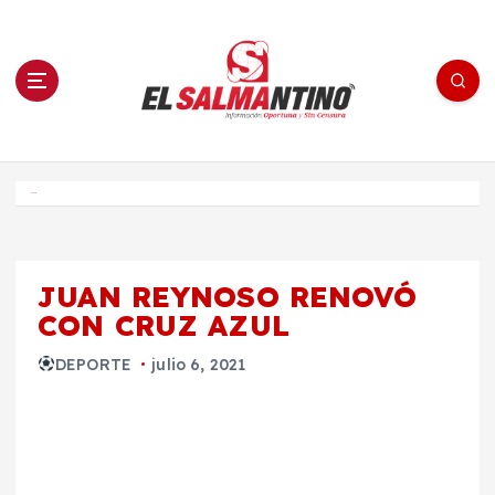
S
a
l
t
a
r
a
l
c
o
El Salmantino - medios/noticias/editorial
n
t
e
Inicio
n
i
d
o
JUAN REYNOSO RENOVÓ
CON CRUZ AZUL
DEPORTE
julio 6, 2021