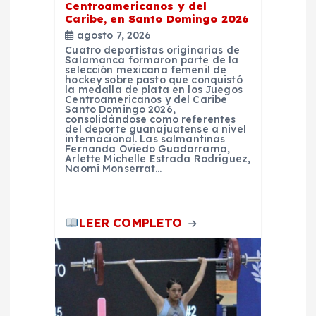
e
Centroamericanos y del
Caribe, en Santo Domingo 2026
agosto 7, 2026
n
Cuatro deportistas originarias de
Salamanca formaron parte de la
selección mexicana femenil de
t
hockey sobre pasto que conquistó
la medalla de plata en los Juegos
Centroamericanos y del Caribe
r
Santo Domingo 2026,
consolidándose como referentes
del deporte guanajuatense a nivel
internacional. Las salmantinas
a
Fernanda Oviedo Guadarrama,
Arlette Michelle Estrada Rodríguez,
Naomi Monserrat…
d
a
LEER COMPLETO
s