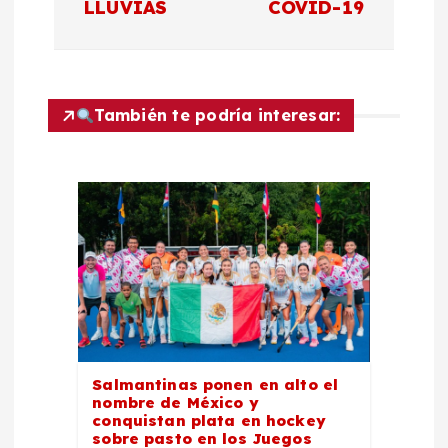
LLUVIAS
COVID-19
e
g
a
También te podría interesar:
c
i
ó
n
d
Salmantinas ponen en alto el
nombre de México y
e
conquistan plata en hockey
sobre pasto en los Juegos