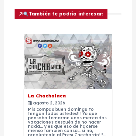
a
c
También te podría interesar:
i
ó
n
d
e
La Chachalaca
e
agosto 2, 2026
Mis compas buen dominguito
tengan todos ustedes!!! Yo que
n
pensaba tomarme unas merecidas
vacaciones después de no hacer
nada… y es que eso de hacerse
menso también cansa… si no,
pregúntenle al Presi Checharrín!!!…