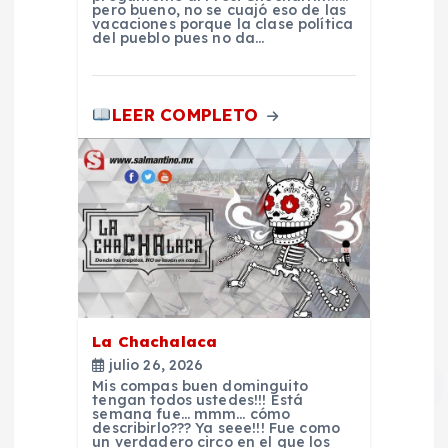
t
pero bueno, no se cuajó eso de las
vacaciones porque la clase política
r
del pueblo pues no da…
a
LEER COMPLETO
d
a
s
La Chachalaca
julio 26, 2026
Mis compas buen dominguito
tengan todos ustedes!!! Está
semana fue… mmm… cómo
describirlo??? Ya seee!!! Fue como
un verdadero circo en el que los