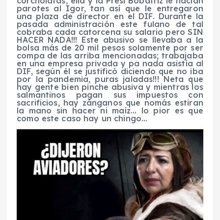
corcholatas, ella y la Presi Bobatriz le hacían
parotes al Igor, tan así que le entregaron
una plaza de director en el DIF. Durante la
pasada administración este fulano de tal
cobraba cada catorcena su salario pero SIN
HACER NADA!!! Este abusivo se llevaba a la
bolsa más de 20 mil pesos solamente por ser
compa de las arriba mencionadas; trabajaba
en una empresa privada y pa nada asistía al
DIF, según él se justificó diciendo que no iba
por la pandemia, puras jaladas!!! Neta que
hay gente bien pinche abusiva y mientras los
salmantinos pagan sus impuestos con
sacrificios, hay zánganos que nomás estiran
la mano sin hacer ni maíz… lo pior es que
como este caso hay un chingo…