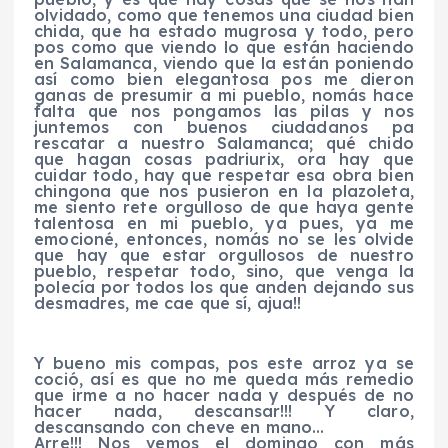
olvidado, como que tenemos una ciudad bien
chida, que ha estado mugrosa y todo, pero
pos como que viendo lo que están haciendo
en Salamanca, viendo que la están poniendo
así como bien elegantosa pos me dieron
ganas de presumir a mi pueblo, nomás hace
falta que nos pongamos las pilas y nos
juntemos con buenos ciudadanos pa
rescatar a nuestro Salamanca; qué chido
que hagan cosas padriurix, ora hay que
cuidar todo, hay que respetar esa obra bien
chingona que nos pusieron en la plazoleta,
me siento rete orgulloso de que haya gente
talentosa en mi pueblo, ya pues, ya me
emocioné, entonces, nomás no se les olvide
que hay que estar orgullosos de nuestro
pueblo, respetar todo, sino, que venga la
polecía por todos los que anden dejando sus
desmadres, me cae que sí, ajua!!
Y bueno mis compas, pos este arroz ya se
coció, así es que no me queda más remedio
que irme a no hacer nada y después de no
hacer nada, descansar!!! Y claro,
descansando con cheve en mano…
Arre!!! Nos vemos el domingo con más