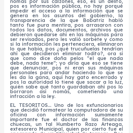
nomás por sus calzones, eso, es un delito,
pos es información pública, no hay porqué
impedir el acceso a la información que se
genera en los asuntos del gobierno, la
transparencia de la que Bobatriz habló
tanto fue pura mentira, pos arrasaron con
todos los datos, documentos, archivos que
debieron quedarse ahí en las máquinas para
ser revisados, pero les valió sorbete y como
si la información les perteneciera, eliminaron
lo que había, pos ¿qué trucuñuelas tendrían
ahí que decidieron eliminar todito?, ora sí
que como dice doña pelos “el que nada
debe, nada teme”; yo diría que eso se tiene
que denunciar, pos ni eran sus máquinas
personales para andar haciendo lo que se
les da la gana, aquí hay gato encerrado y
pos la autoridad lo tiene que sacar a la luz,
quién sabe qué tanto guardaban ahí pos lo
borraron así nomás, cometiendo una
infracción a la ley.
EL TESORITOS… Uno de los exfuncionarios
que decidió formatear la computadora de su
oficina con información sumamente
importante fue el doctor de las finanzas
chuecas, un tal Humberto Razo Arteaga,
extesorero Municipal, quien por cierto fue el