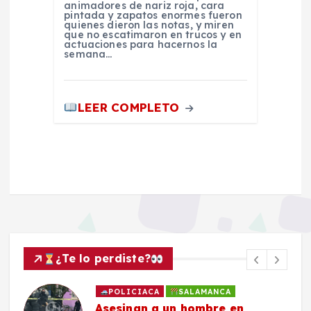
animadores de nariz roja, cara
pintada y zapatos enormes fueron
quienes dieron las notas, y miren
que no escatimaron en trucos y en
actuaciones para hacernos la
semana…
LEER COMPLETO
¿Te lo perdiste?
NCA
HECHO VIAL
SALAMANCA
re en
Una mujer resulta lesion