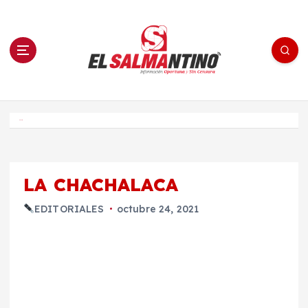
S
a
l
t
a
r
a
l
c
o
El Salmantino - medios/noticias/editorial
n
t
e
Inicio
n
i
d
o
LA CHACHALACA
EDITORIALES
octubre 24, 2021