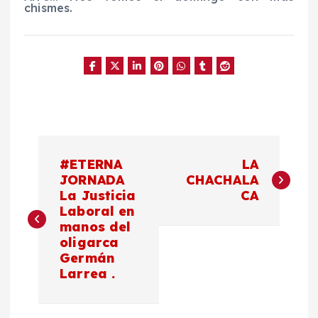
chismes.
N
#ETERNA
LA
a
JORNADA
CHACHALA
La Justicia
CA
Laboral en
v
manos del
oligarca
e
Germán
Larrea .
g