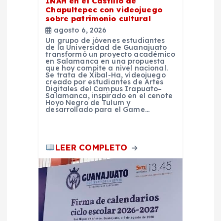
a
INAH en el Castillo de
Chapultepec con videojuego
sobre patrimonio cultural
s
agosto 6, 2026
Un grupo de jóvenes estudiantes
de la Universidad de Guanajuato
transformó un proyecto académico
en Salamanca en una propuesta
que hoy compite a nivel nacional.
Se trata de Xibal-Ha, videojuego
creado por estudiantes de Artes
Digitales del Campus Irapuato–
Salamanca, inspirado en el cenote
Hoyo Negro de Tulum y
desarrollado para el Game…
LEER COMPLETO