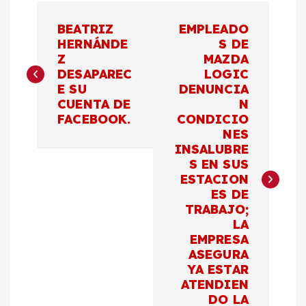
N
BEATRIZ
EMPLEADO
a
HERNÁNDE
S DE
Z
MAZDA
DESAPAREC
LOGIC
v
E SU
DENUNCIA
CUENTA DE
N
e
FACEBOOK.
CONDICIO
NES
g
INSALUBRE
S EN SUS
a
ESTACION
ES DE
c
TRABAJO;
LA
EMPRESA
i
ASEGURA
YA ESTAR
ó
ATENDIEN
DO LA