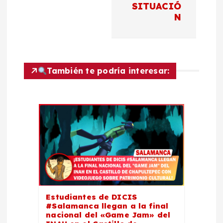
n
SITUACIÓ
N
d
e
También te podría interesar:
e
n
t
r
a
d
Estudiantes de DICIS
#Salamanca llegan a la final
nacional del «Game Jam» del