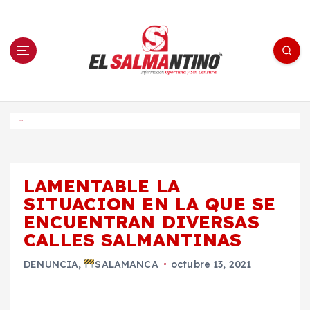
S
a
l
t
a
r
a
l
c
o
El Salmantino - medios/noticias/editorial
n
t
e
Inicio
n
i
d
o
LAMENTABLE LA
SITUACION EN LA QUE SE
ENCUENTRAN DIVERSAS
CALLES SALMANTINAS
DENUNCIA
,
SALAMANCA
octubre 13, 2021