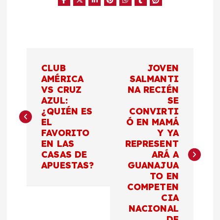
N
CLUB
JOVEN
a
AMÉRICA
SALMANTI
VS CRUZ
NA RECIÉN
AZUL:
SE
v
¿QUIÉN ES
CONVIRTI
EL
Ó EN MAMÁ
e
FAVORITO
Y YA
EN LAS
REPRESENT
g
CASAS DE
ARÁ A
APUESTAS?
GUANAJUA
a
TO EN
COMPETEN
c
CIA
NACIONAL
DE