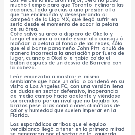
Los verdes lo iniciaron mejor, pero no pasó
mucho tiempo para que Toronto inclinara las
acciones, todo gracias a una presión alta
que fue encimando y desesperando al
campeón de la Liga MX, que llegó sufrir en
serio desde el momento de sacar la pelota
de su área.
Cota salvó su arco a disparo de Okello y
luego el mismo atacante escarlata consiguió
mandar la pelota al fondo de las redes, sólo
que el silbante panameño John Pitti anuló de
manera incorrecta la anotación por fuera de
lugar, cuando a Okello le había caído el
balón después de un desvío de Barreiro con
la cabeza.
León empezaba a mostrar el mismo
semblante que hace un año lo condenó en su
visita a Los Ángeles FC, con una versión llena
de dudas en sector defensivo, inoperancia
de medio campo hacia adelante y viéndose
sorprendido por un rival que no bajaba los
brazos pese a las condiciones climáticas de
calor y humedad que suelen imperar en la
Florida.
Los esporádicos arribos que el equipo
verdiblanco llegó a tener en la primera mitad
se generaron por el sector de la izquierda