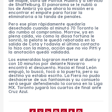
de maple, obra de Patrick Mullins y a servicio
de Shaffelburg. El panorama se le nubló a
los de Ambriz ya que ahora la misión era
encontrar el empate para forzar la
eliminatoria a la tanda de penales.
Pero ese plan rápidamente quedaría
desechado cuando al minuto 70 Toronto le
dio rumbo al compromiso. Morrow, ya en
plena caída, vio como la diosa fortuna le
sonrió, la pelota le quedó rebotada en la
salida de Cota y todavía el último contacto
lo hizo con la mano, acción que no vio Pitti y
la anotación quedó validada.
Los esmeraldas lograron meterse al duelo y
con 10 minutos por delante Navarro
encontró el descuento. Hacia el final León
empujó, lo buscó, tocó a la puerta, pero su
destino ya estaba escrito. La Fiera no pudo
deshacerse de sus fantasmas y su consuelo
será seguir defendiendo la corona en la Liga
MX. Toronto jugará los cuartos de final ante
Cruz Azul.