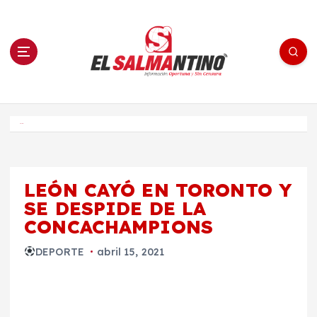
S
a
l
t
a
r
a
l
c
o
El Salmantino - medios/noticias/editorial
n
t
e
Inicio
n
i
d
o
LEÓN CAYÓ EN TORONTO Y
SE DESPIDE DE LA
CONCACHAMPIONS
DEPORTE
abril 15, 2021