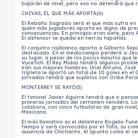
bajarán de nivel, pero eso no detendrá que r
CHIVAS, EL QUE MÁS APORTA(6)
El Rebaño Sagrado será el que más sufra en e
quién más jugadores aporta es digno de presu
consecuencias. En principio eran siete, pero
El defensor se queda en tierras tapatías.
El conjunto rojiblanco aporta a Gilberto Sepú
destacado. En el mediocampo perderá a Jesú
su lugar, a pesar de los pocos minutos que l
Vucetich. El Rey Midas tendrá algunos probl
irán sus mejores hombres. Uriel Antuna, José
tripleta le aportó un total de 10 goles en el
jornadas tendrá que suplirlos con Oribe Peral
MONTERREY SE RAYÓ(5)
El timonel Javier Aguirre tendrá que ir pens
primeras jornadas del certamen venidero. L
colabora, con cinco futbolistas de gran nivel
Mexicana.
El más llamativo es el delantero Rogelio Funes
tiempo y será convocado por el Tata, su com
ausencia de Chicharito, él apunta como el ce