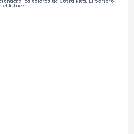
efenderá los colores de Costa Rica. El portero
el listado.