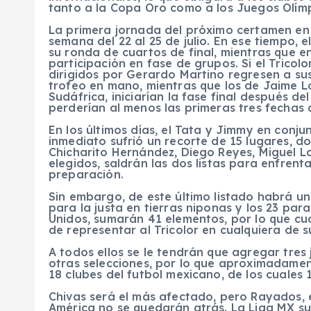
tanto a la Copa Oro como a los Juegos Olímp
La primera jornada del próximo certamen en e
semana del 22 al 25 de julio. En ese tiempo,
su ronda de cuartos de final, mientras que e
participación en fase de grupos. Si el Tricol
dirigidos por Gerardo Martino regresen a sus 
trofeo en mano, mientras que los de Jaime L
Sudáfrica, iniciarían la fase final después d
perderían al menos las primeras tres fechas
En los últimos días, el Tata y Jimmy en conjun
inmediato sufrió un recorte de 15 lugares, do
Chicharito Hernández, Diego Reyes, Miguel L
elegidos, saldrán las dos listas para enfren
preparación.
Sin embargo, de este último listado habrá un 
para la justa en tierras niponas y los 23 pa
Unidos, sumarán 41 elementos, por lo que cu
de representar al Tricolor en cualquiera de s
A todos ellos se le tendrán que agregar tre
otras selecciones, por lo que aproximadament
18 clubes del futbol mexicano, de los cuales
Chivas será el más afectado, pero Rayados, e
América no se quedarán atrás. La Liga MX suf