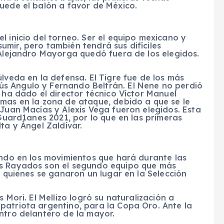
uede el balón a favor de México.
l inicio del torneo. Ser el equipo mexicano y
mir, pero también tendrá sus difíciles
 Alejandro Mayorga quedó fuera de los elegidos.
lveda en la defensa. El Tigre fue de los más
s Angulo y Fernando Beltrán. El Nene no perdió
e ha dado el director técnico Víctor Manuel
emas en la zona de ataque, debido a que se le
 Juan Macías y Alexis Vega fueron elegidos. Esta
 Guard1anes 2021, por lo que en las primeras
ta y Ángel Zaldívar.
ando en los movimientos que hará durante las
os Rayados son el segundo equipo que más
, quienes se ganaron un lugar en la Selección
 Mori. El Mellizo logró su naturalización a
patriota argentino, para la Copa Oro. Ante la
ntro delantero de la mayor.