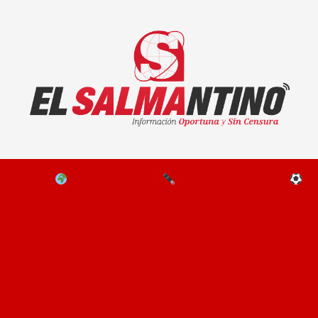
El Salmantino - medios/noticias/editorial
NAL
EL MUNDO
EDITORIALES
D