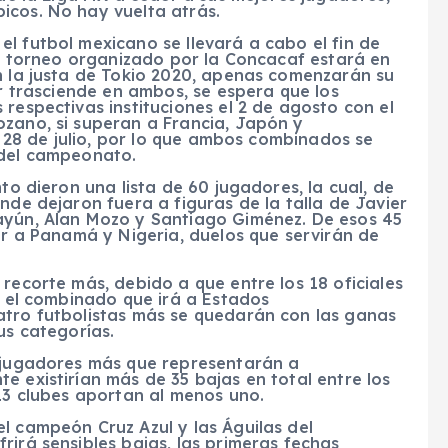
icos. No hay vuelta atrás.
l futbol mexicano se llevará a cabo el fin de
 el torneo organizado por la Concacaf estará en
n la justa de Tokio 2020, apenas comenzarán su
or trasciende en ambos, se espera que los
respectivas instituciones el 2 de agosto con el
ozano, si superan a Francia, Japón y
el 28 de julio, por lo que ambos combinados se
 del campeonato.
to dieron una lista de 60 jugadores, la cual, de
nde dejaron fuera a figuras de la talla de Javier
ayún, Alan Mozo y Santiago Giménez. De esos 45
tar a Panamá y Nigeria, duelos que servirán de
recorte más, debido a que entre los 18 oficiales
ra el combinado que irá a Estados
atro futbolistas más se quedarán con las ganas
us categorías.
s jugadores más que representarán a
e existirían más de 35 bajas en total entre los
 13 clubes aportan al menos uno.
l campeón Cruz Azul y las Águilas del
rirá sensibles bajas, las primeras fechas