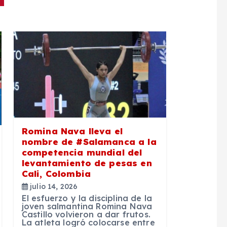
Romina Nava lleva el
nombre de #Salamanca a la
competencia mundial del
levantamiento de pesas en
Cali, Colombia
julio 14, 2026
El esfuerzo y la disciplina de la
joven salmantina Romina Nava
Castillo volvieron a dar frutos.
La atleta logró colocarse entre