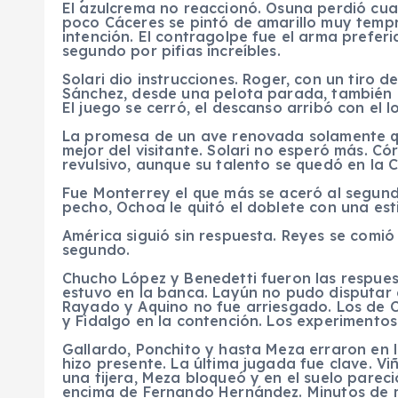
El azulcrema no reaccionó. Osuna perdió cuan
poco Cáceres se pintó de amarillo muy tempr
intención. El contragolpe fue el arma prefer
segundo por pifias increíbles.
Solari dio instrucciones. Roger, con un tiro 
Sánchez, desde una pelota parada, también
El juego se cerró, el descanso arribó con el l
La promesa de un ave renovada solamente q
mejor del visitante. Solari no esperó más. C
revulsivo, aunque su talento se quedó en la 
Fue Monterrey el que más se aceró al segundo
pecho, Ochoa le quitó el doblete con una est
América siguió sin respuesta. Reyes se comi
segundo.
Chucho López y Benedetti fueron las respuesta
estuvo en la banca. Layún no pudo disputar 
Rayado y Aquino no fue arriesgado. Los de 
y Fidalgo en la contención. Los experimento
Gallardo, Ponchito y hasta Meza erraron en l
hizo presente. La última jugada fue clave. Viñ
una tijera, Meza bloqueó y en el suelo pareci
encima de Fernando Hernández. Minutos de m