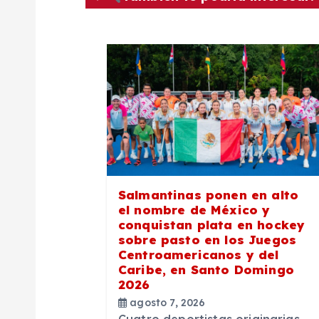
g
a
c
i
ó
Salmantinas ponen en alto
el nombre de México y
n
conquistan plata en hockey
sobre pasto en los Juegos
Centroamericanos y del
d
Caribe, en Santo Domingo
2026
e
agosto 7, 2026