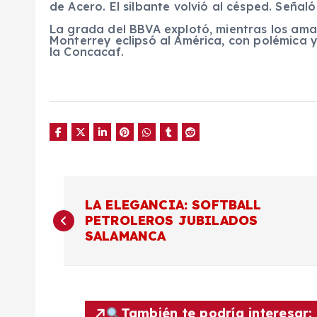
de Acero. El silbante volvió al césped. Señaló
La grada del BBVA explotó, mientras los ama
Monterrey eclipsó al América, con polémica 
la Concacaf.
N
LA ELEGANCIA: SOFTBALL
PETROLEROS JUBILADOS
a
SALAMANCA
v
e
También te podría interesar: