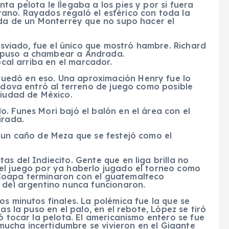
ta pelota le llegaba a los pies y por si fuera
ano. Rayados regaló el esférico con toda la
ida de un Monterrey que no supo hacer el
desviado, fue el único que mostró hambre. Richard
 puso a chambear a Andrada.
ocal arriba en el marcador.
uedó en eso. Una aproximación Henry fue lo
órdova entró al terreno de juego como posible
Ciudad de México.
. Funes Mori bajó el balón en el área con el
irada.
ó un caño de Meza que se festejó como el
s del Indiecito. Gente que en liga brilla no
el juego por ya haberlo jugado el torneo como
Coapa terminaron con el guatemalteco
s del argentino nunca funcionaron.
os minutos finales. La polémica fue la que se
as la puso en el palo, en el rebote, López se tiró
ó tocar la pelota. El americanismo entero se fue
ucha incertidumbre se vivieron en el Gigante