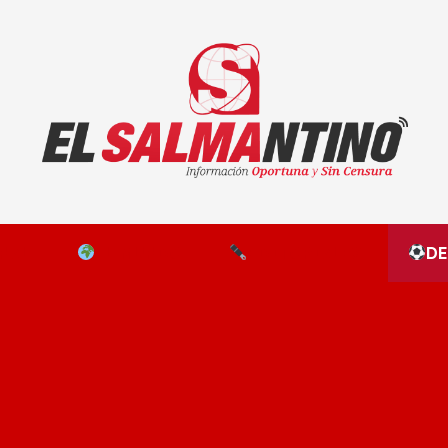
El Salmantino - medios/noticias/editorial
NAL
EL MUNDO
EDITORIALES
D