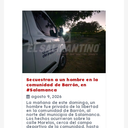
d
e
e
n
t
r
Secuestran a un hombre en la
comunidad de Barrón, en
a
#Salamanca
agosto 9, 2026
d
La mañana de este domingo, un
hombre fue privado de la libertad
en la comunidad de Barrón, al
norte del municipio de Salamanca.
a
Los hechos ocurrieron sobre la
calle Morelos, cerca del campo
deportivo de la comunidad, hasta