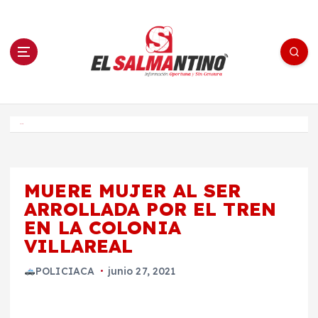
S
a
l
t
a
r
a
l
c
o
El Salmantino - medios/noticias/editorial
n
t
e
Inicio
n
i
d
o
MUERE MUJER AL SER
ARROLLADA POR EL TREN
EN LA COLONIA
VILLAREAL
POLICIACA
junio 27, 2021