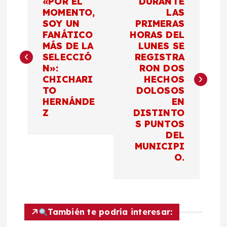
«POR EL
DURANTE
a
MOMENTO,
LAS
SOY UN
PRIMERAS
FANÁTICO
HORAS DEL
v
MÁS DE LA
LUNES SE
SELECCIÓ
REGISTRA
e
N»:
RON DOS
CHICHARI
HECHOS
g
TO
DOLOSOS
HERNÁNDE
EN
a
Z
DISTINTO
S PUNTOS
c
DEL
MUNICIPI
O.
i
ó
n
También te podría interesar: