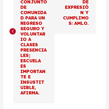
e
CONJUNTO
DE
DE
EXPRESIÓ
g
COMUNIDA
N Y
D PARA UN
CUMPLIMO
a
REGRESO
S: AMLO.
SEGURO Y
c
VOLUNTAR
IO A
CLASES
i
PRESENCIA
LES;
ó
ESCUELA
ES
n
IMPORTAN
TE E
d
INSUSTIT
UIBLE,
AFIRMA.
e
e