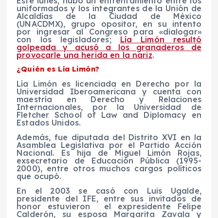
Este lunes, hubo un enfrentamiento entre los
uniformados y los integrantes de la Unión de
Alcaldías de la Ciudad de México
(UNACDMX), grupo opositor, en su intento
por ingresar al Congreso para «dialogar»
con los legisladores;
Lía Limón resultó
golpeada y acusó a los granaderos de
provocarle una herida en la nariz
.
¿Quién es Lía Limón?
Lía Limón es licenciada en Derecho por la
Universidad Iberoamericana y cuenta con
maestría en Derecho y Relaciones
Internacionales, por la Universidad de
Fletcher School of Law and Diplomacy en
Estados Unidos.
Además, fue diputada del Distrito XVI en la
Asamblea Legislativa por el Partido Acción
Nacional. Es hija de Miguel Limón Rojas,
exsecretario de Educación Pública (1995-
2000), entre otros muchos cargos políticos
que ocupó.
En el 2003 se casó con Luis Ugalde,
presidente del IFE, entre sus invitados de
honor estuvieron el expresidente Felipe
Calderón, su esposa Margarita Zavala y