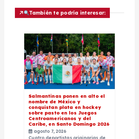
n
También te podría interesar:
t
r
a
d
a
Salmantinas ponen en alto el
s
nombre de México y
conquistan plata en hockey
sobre pasto en los Juegos
Centroamericanos y del
Caribe, en Santo Domingo 2026
agosto 7, 2026
Cuatro deportistas originarias de