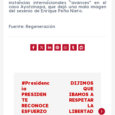
instancias internacionales “avances” en el
caso Ayotzinapa, que dejó una mala imagen
del sexenio de Enrique Peña Nieto.
Fuente: Regeneración
N
#Presidenc
DIJIMOS
a
ia
QUE
PRESIDEN
IBAMOS A
TE
RESPETAR
v
RECONOCE
LA
ESFUERZO
LIBERTAD