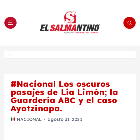
S
a
l
t
a
r
a
l
c
o
El Salmantino - medios/noticias/editorial
n
t
e
Inicio
n
i
d
o
#Nacional Los oscuros
pasajes de Lía Limón; la
Guardería ABC y el caso
Ayotzinapa.
NACIONAL
agosto 31, 2021