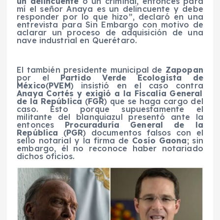
un delincuente
o un criminal, entonces para
mí el señor Anaya es un delincuente y debe
responder por lo que hizo”, declaró en una
entrevista para
Sin Embargo
con motivo de
aclarar un proceso de adquisición de una
nave industrial en Querétaro.
El también presidente municipal de
Zapopan
por el
Partido Verde Ecologista de
México
(
PVEM
) insistió en el caso contra
Anaya Cortés y exigió a la Fiscalía General
de la República
(
FGR
) que se haga cargo del
caso. Esto porque supuestamente el
militante del blanquiazul presentó ante la
entonces
Procuraduría General de la
República
(
PGR
) documentos falsos con el
sello notarial y la firma de
Cosío Gaona
; sin
embargo, él no reconoce haber notariado
dichos oficios.