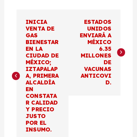
N
INICIA
ESTADOS
a
VENTA DE
UNIDOS
GAS
ENVIARÁ A
BIENESTAR
MÉXICO
v
EN LA
6.35
CIUDAD DE
MILLONES
e
MÉXICO;
DE
IZTAPALAP
VACUNAS
g
A, PRIMERA
ANTICOVI
ALCALDÍA
D.
a
EN
CONSTATA
c
R CALIDAD
Y PRECIO
JUSTO
i
POR EL
INSUMO.
ó