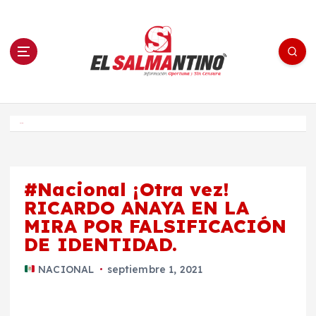
S
a
l
t
a
r
a
l
c
o
El Salmantino - medios/noticias/editorial
n
t
e
Inicio
n
i
d
o
#Nacional ¡Otra vez!
RICARDO ANAYA EN LA
MIRA POR FALSIFICACIÓN
DE IDENTIDAD.
NACIONAL
septiembre 1, 2021