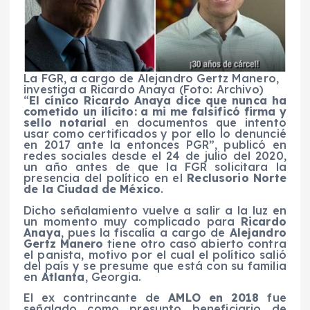
La FGR, a cargo de Alejandro Gertz Manero,
investiga a Ricardo Anaya (Foto: Archivo)
“
El cínico Ricardo Anaya dice que nunca ha
cometido un ilícito: a mi me falsificó firma y
sello notarial
en documentos que intento
usar como certificados y por ello lo denuncié
en 2017 ante la entonces PGR”, publicó en
redes sociales desde el 24 de julio del 2020,
un año antes de que la FGR solicitara la
presencia del político en el
Reclusorio Norte
de la Ciudad de México
.
Dicho señalamiento vuelve a salir a la luz en
un momento muy complicado para
Ricardo
Anaya
, pues la fiscalía a cargo de
Alejandro
Gertz Manero
tiene otro caso abierto contra
el panista, motivo por el cual el político salió
del país y se presume que está con su familia
en
Atlanta
, Georgia.
El ex contrincante de
AMLO en 2018
fue
señalado como presunto beneficiario de