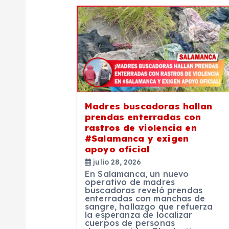
g
a
c
i
Madres buscadoras hallan
ó
prendas enterradas con
rastros de violencia en
n
#Salamanca y exigen
apoyo oficial
julio 28, 2026
d
En Salamanca, un nuevo
operativo de madres
buscadoras reveló prendas
e
enterradas con manchas de
sangre, hallazgo que refuerza
la esperanza de localizar
cuerpos de personas