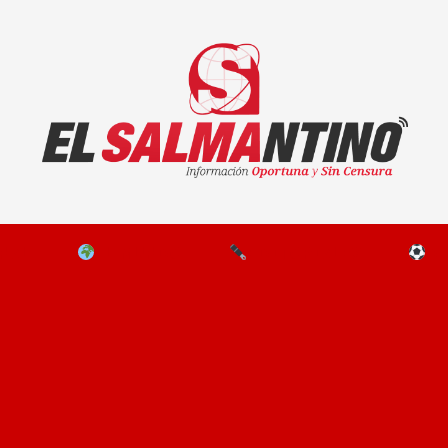
El Salmantino - medios/noticias/editorial
NAL
EL MUNDO
EDITORIALES
D