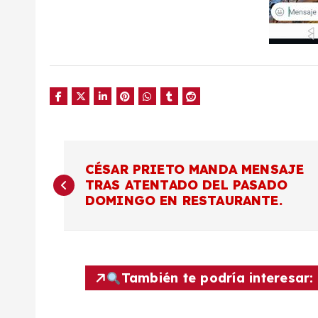
N
CÉSAR PRIETO MANDA MENSAJE
TRAS ATENTADO DEL PASADO
a
DOMINGO EN RESTAURANTE.
v
e
También te podría interesar: